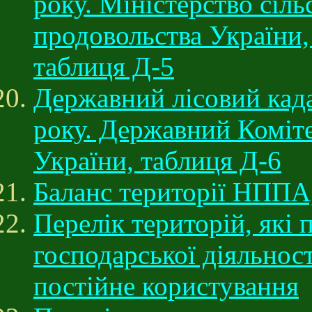
року. Міністерство сіль
продовольства України
таблиця Д-5
Державний лісовий када
року. Державний Коміте
України, таблиця Д-6
Баланс території НППА
Перелік територій, які
господарської діяльност
постійне користування