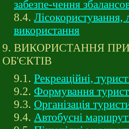
забезпе-чення збаланс
8.4.
Лісокористування, л
використання
9. ВИКОРИСТАННЯ ПР
ОБ'ЄКТІВ
9.1.
Рекреаційні, турист
9.2.
Формування турист
9.3.
Організація турис
9.4.
Автобусні маршрут