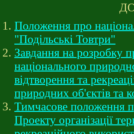
Д
Положення про націона
"Подільські Товтри"
Завдання на розробку пр
національного природно
відтворення та рекреац
природних об'єктів та 
Тимчасове положення пр
Проекту організації тер
рекреаційного використ