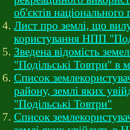
об'єктів національного
Лист про землі, що вилу
користування НПП "Под
Зведена відомість земе
"Подільські Товтри" в 
Список землекористувач
району, землі яких уві
"Подільські Товтри"
Список землекористувач
землі яких увійдуть в 