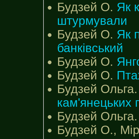
Будзей О.
Як 
штурмували
Будзей О.
Як 
банківський
Будзей О.
Янг
Будзей О.
Пта
Будзей Ольга
кам'янецьких 
Будзей Ольга
Будзей О., Мі