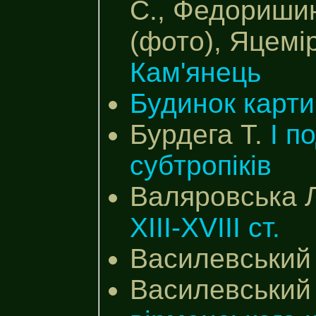
С., Федоришин
(фото), Яцемі
Кам'янець
Будинок карти
Бурдега Т.
І п
субтропіків
Валяровська 
ХІІІ-XVIII ст.
Василевський
Василевський