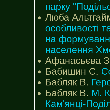
парку "Подільс
Люба Альтгай
особливості т
на формування
населення Хме
Афанасьєва З
Бабишин С.
С
Бабляк В.
Геро
Бабляк В.
М. 
Кам'янці-Поді