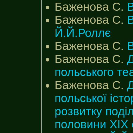
Баженова С.
Баженова С.
В
Й.Й.Роллє
Баженова С.
В
Баженова С.
польського те
Баженова С.
Д
польської істо
розвитку поді
половини ХІХ 