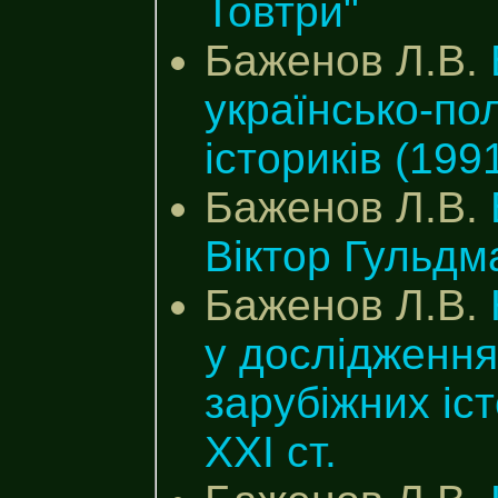
Товтри"
Баженов Л.В.
українсько-по
істориків (199
Баженов Л.В.
Віктор Гульдм
Баженов Л.В.
у дослідженнях
зарубіжних іст
XXI ст.