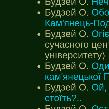
Будзей О.
Неч
Будзей О.
Обо
Кам'янець-Под
Будзей О.
Огі
сучасного цен
університету)
Будзей О.
Оди
кам'янецької
Будзей О.
Ой,
стоїть?..
Будзей О.
Ост