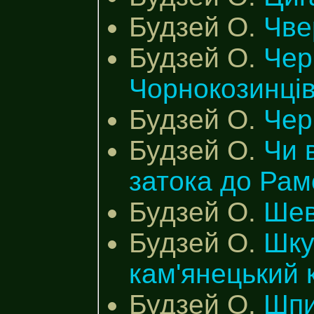
Будзей О.
Чве
Будзей О.
Чер
Чорнокозинці
Будзей О.
Чер
Будзей О.
Чи 
затока до Рам
Будзей О.
Шев
Будзей О.
Шку
кам'янецький 
Будзей О.
Шпи