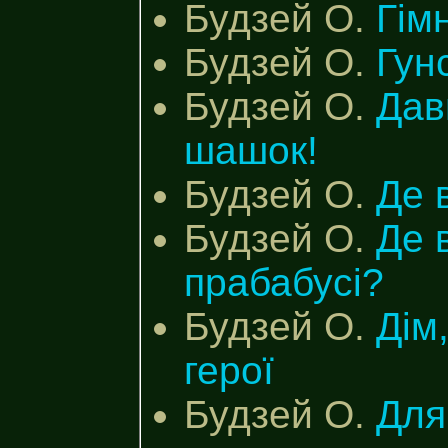
Будзей О.
Гім
Будзей О.
Гун
Будзей О.
Дав
шашок!
Будзей О.
Де 
Будзей О.
Де 
прабабусі?
Будзей О.
Дім
герої
Будзей О.
Для