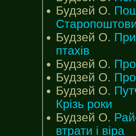
Будзей О.
Пош
Старопоштови
Будзей О.
При
птахів
Будзей О.
Про
Будзей О.
Про
Будзей О.
Пут
Крізь роки
Будзей О.
Райо
втрати і віра