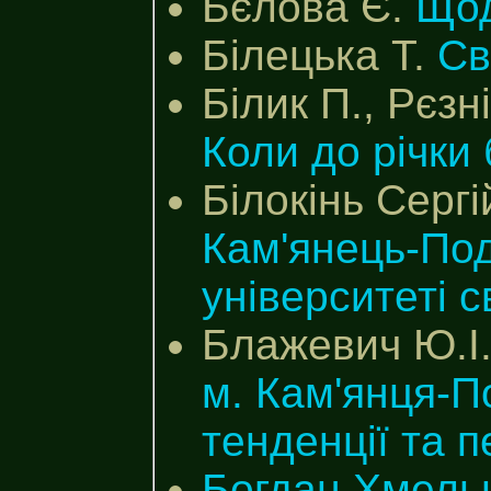
Бєлова Є.
Щод
Білецька Т.
Св
Білик П., Рєзн
Коли до річки
Білокінь Сергі
Кам'янець-Поді
університеті 
Блажевич Ю.І
м. Кам'янця-П
тенденції та 
Богдан Хмельн