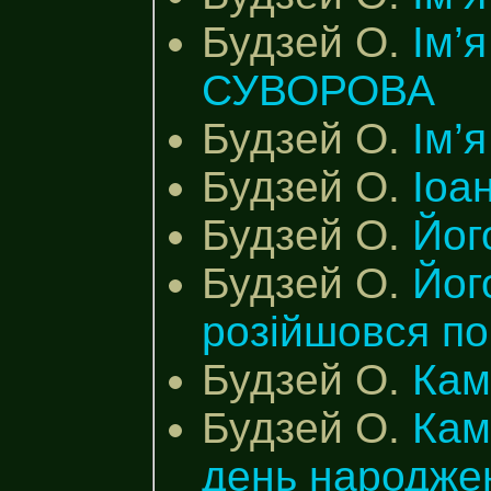
Будзей О.
Ім’я
СУВОРОВА
Будзей О.
Ім’
Будзей О.
Іоа
Будзей О.
Йог
Будзей О.
Йог
розійшовся по
Будзей О.
Кам
Будзей О.
Кам
день народже