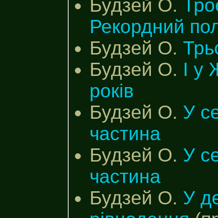
Будзей О.
Тро
Рекордний пол
Будзей О.
Трь
Будзей О.
І у
років
Будзей О.
У се
частина
Будзей О.
У се
частина
Будзей О.
У д