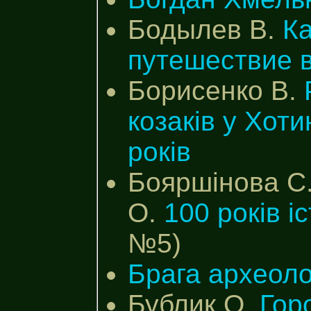
Бодылев В.
К
путешествие 
Борисенко В.
козакiв у Хоти
рокiв
Бояршінова С.
О.
100 років іс
№5)
Брага археоло
Бублик О.
Гор