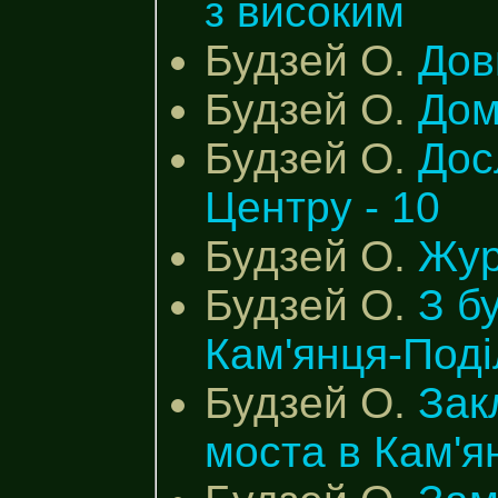
з високим
Будзей О.
Дов
Будзей О.
Дом
Будзей О.
Дос
Центру - 10
Будзей О.
Жур
Будзей О.
З б
Кам'янця-Поді
Будзей О.
Зак
моста в Кам'я