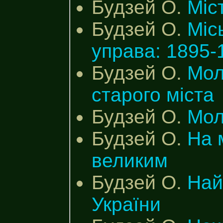
Будзей О.
Міс
Будзей О.
Міс
управа: 1895-
Будзей О.
Мол
старого міста
Будзей О.
Мол
Будзей О.
На 
великим
Будзей О.
Най
України