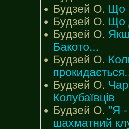
Будзей О.
Що 
Будзей О.
Що 
Будзей О.
Якщ
Бакото...
Будзей О.
Кол
прокидається..
Будзей О.
Чар
Колубаївців
Будзей О.
"Я 
шахматний кл