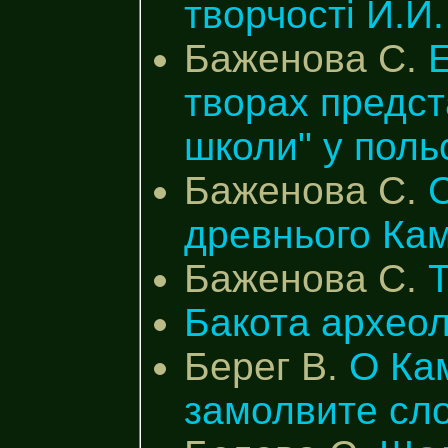
творчості Й.Й.
Баженова С.
Е
творах предст
школи" у польс
Баженова С.
С
древнього Кам
Баженова С.
Т
Бакота археол
Берег В.
О Ка
замолвите сл