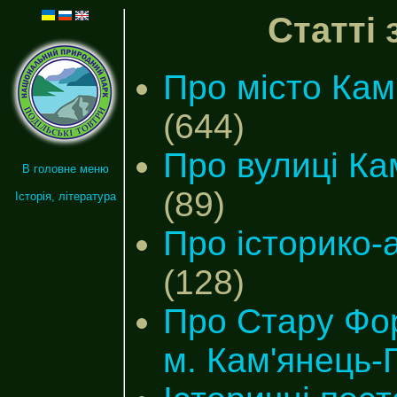
Статті 
Про місто Кам
(644)
Про вулиці Ка
В головне меню
(89)
Історія, література
Про історико-а
(128)
Про Стару Фор
м. Кам'янець-