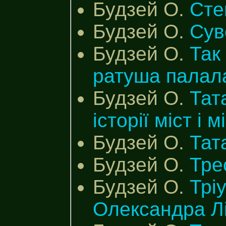
Будзей О.
Сте
Будзей О.
Сув
Будзей О.
Так
ратуша палал
Будзей О.
Тат
історії міст і 
Будзей О.
Тат
Будзей О.
Тре
Будзей О.
Трі
Олександра Л