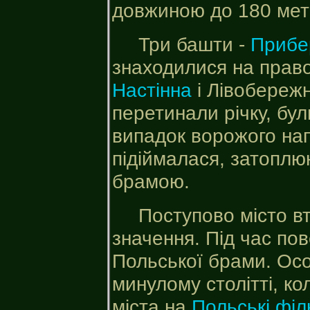
довжиною до 180 мет
Три башти -
Прибе
знаходилися на право
Настінна
і Лівобережна
перетинали річку, бу
випадок ворожого нап
підіймалася, затоплю
брамою.
Поступово місто в
значення. Під час по
Польської брами. Осо
минулому столітті, ко
міста на
Польські філ