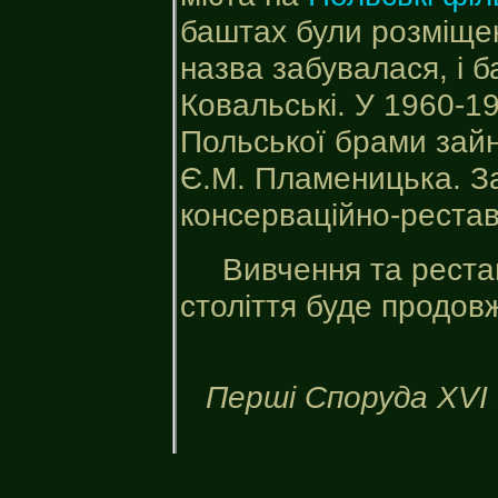
баштах були розміщен
назва забувалася, і 
Ковальські. У 1960-1
Польської брами зайн
Є.М. Пламеницька. За
консерваційно-рестав
Вивчення та рестав
століття буде продов
Перші Споруда XVI 