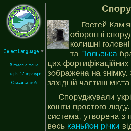
Спору
Гостей Кам'
оборонні споруд
колишні головні 
та
Польська
бра
Select Language
▼
цих фортифікаційних 
В головне меню
зображена на знімку. 
Історія / Література
західній частині міст
Список статей
Споруджували укрі
кошти простого люду.
система, утворена з п
весь
каньйон річки
ві