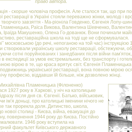
право автора.
ція - скорше чоловіча професія. Але сталося так, що при п
ї реставрації в Україні стояли переважно жінки, молоді і вр
 творчого завзяття - Ма-ріоніла Говденко, Євгенія Лопу-шин
Пламеницька, Раїса Викова, Валентина Шевченко, Валенти
, Іраїда Макушенко, Олена Го-дованюк. Вони починали май
астиво, реставраційна школа на тоді ще не сформувалася.
і" московською (до речі, непоганою на той час) інструкцією 
ни створювали українську школу реставрації, обстежуючи, 
жуючи сотні поруйнованих і занедбаних після війни пам'яток,
в експедиції за умов екстремальних, без транспорту і готел
ною вірою в те, що краса врятує світ. Євгенія Пламеницька
 подвижниць української реставрації, вона повною мірою ос
ічу професію, віддавши їй більше, ніж дозволено жінці.
Михайлівна Пламеницька (Філоненко)
ся 1927 року в Харкові, у ніч на католицьке
ідразу після дня св. Євгенії. Батько, військовик,
и ім'я доньці, про католицькі іменини нічого не
же так прорекла доля. Дитинство, школа,
до нової столиці - Києва, війна, евакуація до
ну, повернення 1944 року до Києва. Постійно
 малювати. 1946 року вступила на
урний факультет Київського державного