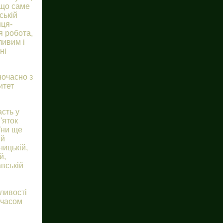
 що саме
ській
нця-
я робота,
ливим і
ні
ночасно з
итет
асть у
'яток
їни ще
 й
ницькій,
й,
авській
ливості
 часом