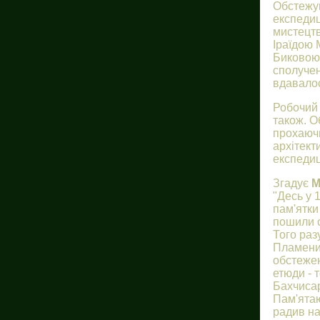
Обстежув
експедиц
мистецтв
Іраїдою
Биковою,
сполучен
вдавалос
Робочий 
також. О
прохаюч
архітект
експедиц
Згадує
М
"Десь у 
пам'ятки
пошили с
Того раз
Пламени
обстежен
етюди - 
Бахчисар
Пам'ятаю
радив на