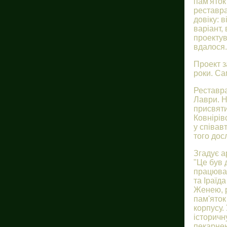
пам'яток
реставра
довіку: 
варіант,
проектув
вдалося.
Проект з
роки. Са
Реставра
Лаври. Н
присвяти
Ковнірів
у співав
того дос
Згадує а
"Це був 
працюват
та Іраїд
Женею, р
пам'яток
корпусу.
історичн
пекарнею