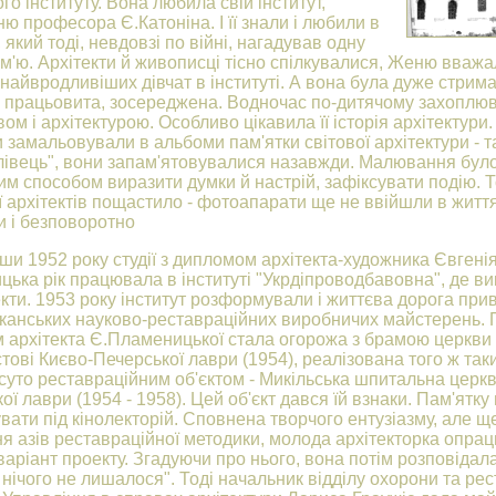
го інституту. Вона любила свій інститут,
ю професора Є.Катоніна. І її знали і любили в
, який тоді, невдовзі по війні, нагадував одну
ім'ю. Архітекти й живописці тісно спілкувалися, Женю вваж
 найвродливіших дівчат в інституті. А вона була дуже стрима
 працьовита, зосереджена. Водночас по-дитячому захоплю
ом і архітектурою. Особливо цікавила її історія архітектури.
 замальовували в альбоми пам'ятки світової архітектури - т
лівець", вони запам'ятовувалися назавжди. Малювання бул
м способом виразити думки й настрій, зафіксувати подію. 
ї архітектів пощастило - фотоапарати ще не ввійшли в житт
 і безповоротно
ши 1952 року студії з дипломом архітекта-художника Євгені
ька рік працювала в інституті "Укрдіпроводбавовна", де в
кти. 1953 року інститут розформували і життєва дорога прив
іканських науково-реставраційних виробничих майстерень.
 архітекта Є.Пламеницької стала огорожа з брамою церкви
тові Києво-Печерської лаври (1954), реалізована того ж таки
уто реставраційним об'єктом - Микільська шпитальна церкв
ої лаври (1954 - 1958). Цей об'єкт дався їй взнаки. Пам'ятку
вати під кінолекторій. Сповнена творчого ентузіазму, але щ
ня азів реставраційної методики, молода архітекторка опра
аріант проекту. Згадуючи про нього, вона потім розповідала
 нічого не лишалося". Тоді начальник відділу охорони та рес