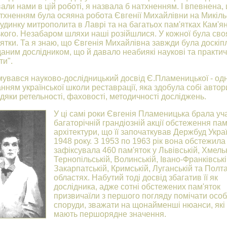
али нами в цій роботі, я назвала б натхненням. І впевнена,
тхненням була осяяна робота Євгенії Михайлівни на Микіль
Будинку митрополита в Лаврі та на багатьох пам'ятках Кам'я
кого. Незабаром шляхи наші розійшлися. У кожної була сво
'ятки. Та я знаю, що Євгенія Михайлівна завжди була доскіп
аним дослідником, що й давало неабиякі наукові та практич
ти".
увався науково-дослідницький досвід Є.Пламеницької - од
ням української школи реставрації, яка здобула собі автор
дяки ретельності, фаховості, методичності досліджень.
У ці самі роки Євгенія Пламеницька брала уч
багаторічній грандіозній акції обстеження пам
архітектури, що її започаткував Держбуд Укра
1948 року. З 1953 по 1963 рік вона обстежила
зафіксувала 460 пам'яток у Львівській, Хмель
Тернопільській, Волинській, Івано-Франківські
Закарпатській, Кримській, Луганській та Полт
областях. Набутий тоді досвід збагатив її як
дослідника, адже сотні обстежених пам'яток
призвичаїли з першого погляду помічати особ
споруди, зважати на щонайменші нюанси, які
мають першорядне значення.