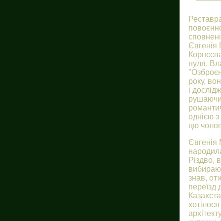
Реставра
повоєнно
сповнені
Євгенія 
Корнєєва
нуля. Вл
"Озброєн
року, во
і дослід
рушаючи 
романтич
однією з
цю чолов
Євгенія 
народила
Різдво, в
вибираюч
знав, от
переїзд 
Казахста
хотілося
архітект