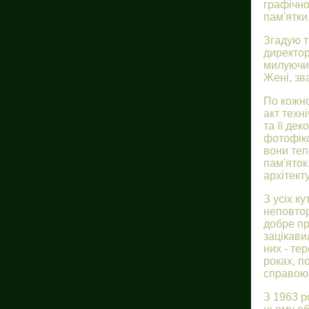
графічно
пам'ятки
Згадую т
директор
милуючис
Жені, зв
По кожно
акт техн
та її де
фотофікс
вони теп
пам'яток
архітект
З усіх ку
неповтор
добре пр
зацікави
них - те
роках, п
справою 
З 1963 р