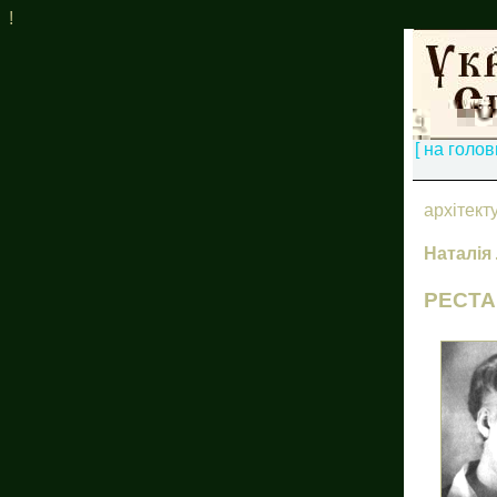
!
[ на голов
архітект
Наталія
РЕСТА