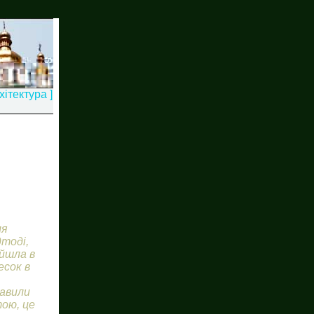
хітектура ]
ля
дтоді,
ійшла в
есок в
тавили
тою, це