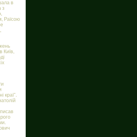
шала в
 з
,
, Раїсою
не
,
джень
в Київ,
ді
іх
ти
и
і краї".
натолій
 писав
арого
ми.
ович