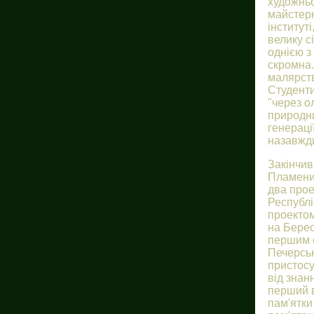
художньо
майстерн
інституті
велику с
однією з
скромна.
малярств
Студенти
"через о
природни
генераці
назавжди
Закінчив
Пламениц
два прое
Республ
проектом
на Берес
першим с
Печерськ
пристосу
від знан
перший в
пам'ятки