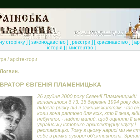
ну сторінку ]
[ законодавство ]
[ реєстри ]
[ краєзнавство ]
[ ар
[ історія ]
[ мистецтво ]
ура / архітектори
 Логвин.
ВРАТОР ЄВГЕНІЯ ПЛАМЕНИЦЬКА
26 грудня 2000 року Євгенії Пламеницькій
виповнилося б 73. 16 березня 1994 року до
підвела риску під її земним життям. Час ві
коли вона раптово для всіх, хто її знав, від
небуття, - надто малий, щоб оцінити її вн
українську історико-архітектурну науку і
реставрацію. Тому в цьому нарисі ми не с
себе в рамки суворої об'єктивності. Зреш