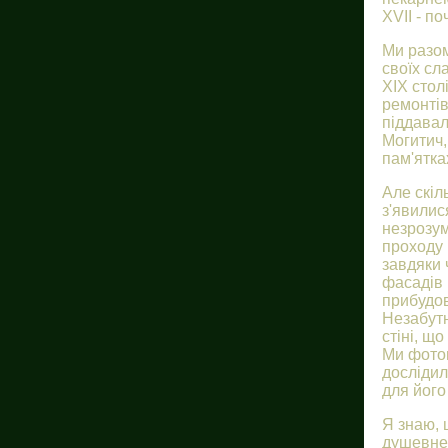
XVII - по
Ми разом
своїх сл
XIX стол
ремонтів
піддавал
Могитич,
пам'ятка
Але скіл
з'явилис
незрозум
проходу 
завдяки 
фасадів 
прибудов
Незабутн
стіні, щ
Ми фотог
дослідил
для його
Я знаю, щ
душевне 