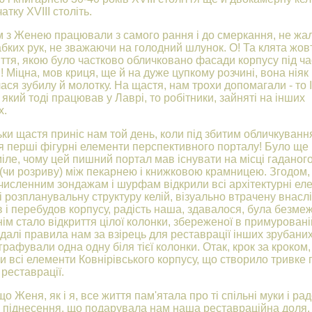
чатку XVIII століть.
 з Женею працювали з самого рання і до смеркання, не жа
абких рук, не зважаючи на голодний шлунок. О! Та клята жов
іття, якою було частково обличковано фасади корпусу під ча
! Міцна, мов криця, ще й на дуже цупкому розчині, вона ніяк
ася зубилу й молотку. На щастя, нам трохи допомагали - то 
 який тоді працював у Лаврі, то робітники, зайняті на інших
х.
ьки щастя приніс нам той день, коли під збитим обличкуван
я перші фігурні елементи перспективного порталу! Було ще
іле, чому цей пишний портал мав існувати на місці гаданог
(чи розриву) між пекарнею і книжковою крамницею. Згодом,
численним зондажам і шурфам відкрили всі архітектурні ел
і розпланувальну структуру келій, візуально втрачену внасл
 і перебудов корпусу, радість наша, здавалося, була безме
ім стало відкриття цілої колонки, збереженої в примуровані
о далі правила нам за взірець для реставрації інших зрубани
рафували одна одну біля тієї колонки. Отак, крок за кроком,
и всі елементи Ковнірівського корпусу, що створило тривке 
 реставрації.
о Женя, як і я, все життя пам'ятала про ті спільні муки і рад
піднесення, що подарувала нам наша реставраційна доля. 