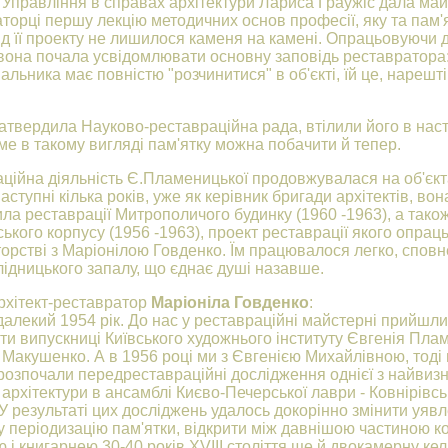
 Управління в справах архітектури Лариса Граужіс дала май
торці першу лекцію методичних основ професії, яку та пам'
від її проекту не лишилося каменя на камені. Опрацьовуючи 
 вона почала усвідомлювати основну заповідь реставратора:
альника має повністю "розчинитися" в об'єкті, їй це, нарешті
атвердила Науково-реставраційна рада, втілили його в наст
ме в такому вигляді пам'ятку можна побачити й тепер.
ційна діяльність Є.Пламеницької продовжувалася на об'єкт
аступні кілька років, уже як керівник бригади архітектів, вон
ла реставрації Митрополичого будинку (1960 -1963), а тако
ського корпусу (1956 -1963), проект реставрації якого опра
торстві з Маріонілою Говденко. Їм працювалося легко, спов
лідницького запалу, що єднає душі назавше.
рхітект-реставратор
Маріоніла Говденко
:
далекий 1954 рік. До нас у реставраційні майстерні прийшли
и випускниці Київського художнього інституту Євгенія Пла
а Макушенко. А в 1956 році ми з Євгенією Михайлівною, тоді
озпочали передреставраційні дослідження однієї з найвиз
 архітектури в ансамблі Києво-Печерської лаври - Ковнірівсь
 У результаті цих досліджень удалось докорінно змінити уяв
у періодизацію пам'ятки, відкрити між давнішою частиною ко
 і книгарнею 30-40 років XVIII століття ще й двокамерну кел