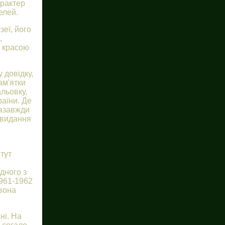
арактер
елей.
еї, його
,
ю красою
 довідку,
ам'ятки
льовку,
аїни. Де
назавжди
е видання
тут
дного з
1961-1962
вона
ні. На