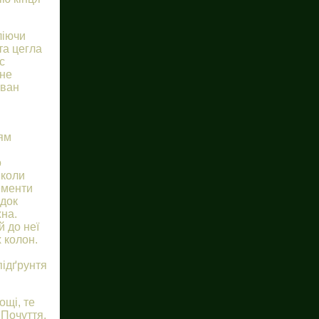
ліючи
та цегла
с
 не
Іван
ням
о
 коли
ементи
ідок
жна.
й до неї
х колон.
підґрунтя
ощі, те
Почуття,