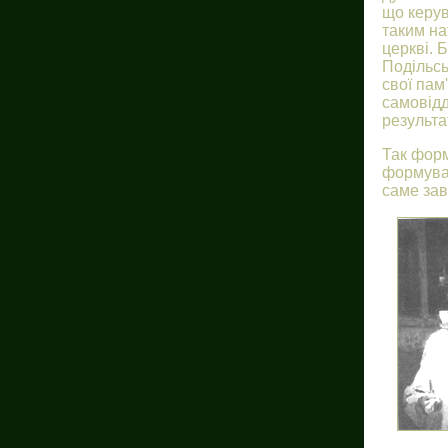
що керув
таким на
церкві. 
Подільсь
свої пам
самовідд
результа
Так форм
формуван
саме зав