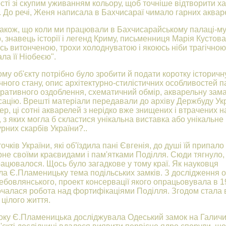
сті зі скупим уживанням кольору, щоб точніше відтворити х
. До речі, Женя написала в Бахчисараї чимало гарних аквар
акож, що коли ми працювали в Бахчисарайському палаці-муз
, знавець історії і легенд Криму, письменниця Марія Кустова
ь витонченою, трохи холоднуватою і якоюсь ніби трагічно
ала її Ніобеєю".
му об'єкту потрібно було зробити й подати коротку історичну
ічного стану, опис архітектурно-стилістичних особливостей п
коративного оздоблення, схематичний обмір, акварельну зама
ацію. Врешті матеріали передавали до архіву Держбуду Укр
ер, ці сотні акварелей з нерідко вже знищених і втрачених 
, з яких могла б скластися унікальна виставка або унікальн
урних скарбів України?..
точків України, які об'їздила пані Євгенія, до душі їй припало
не своїми краєвидами і пам'ятками Поділля. Сюди тягнуло, 
ацювалося. Щось було загадкове у тому краї. Як науковця
ла Є.Пламеницьку тема подільських замків. З дослідження о
ребовлянського, проект консервації якого опрацьовувала в 
очалася робота над фортифікаціями Поділля. Згодом стала 
цілого життя.
оку Є.Пламеницька досліджувала Одеський замок на Галичи