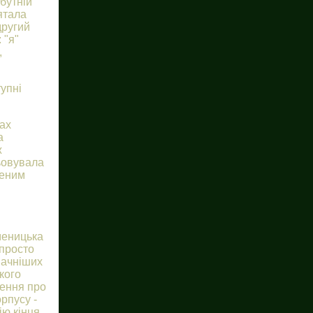
бутній
ятала
другий
 "я"
,
упні
ах
а
ж
цьовувала
неним
меницька
 просто
начніших
кого
лення про
рпусу -
ію кінця