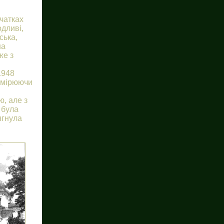
очатках
одливі,
ська,
на
же з
1948
обмірюючи
ю, але з
 була
ягнула