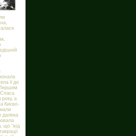
али
на,
валася
ак,
о
Тодішній
я
я
иконала
ела її до
 Першим
 Спаса
 року, а
а Києво-
 мали
е далека
цювала
, що "від
таврації