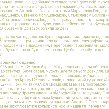
альна група, що здебільшого складалася з двох осіб, виру
ії на тижні, а то й місяці. Євгенія Пламеницька багато їздила
ознавцем Антоніною Аль, архітектами Маріонілою Говденко
 Макушенко, Євгенією Лопушинською, Станіславом Волковим
 Анатолієм Тюпичем. Іноді, якщо цьому сприяло транспорт
ня (спецтранспорту не було, їздили рейсовими автобусами)
я обстежити до трьох об'єктів за день.
день під час відряджень був ненормований, терміни відря
бстежувальні групи виявляли нові пам'ятки, телеграфували 
и продовжити відрядження. Переповнені враженнями, моло
и забували про побутові негаразди. Це були незабутні для вс
ії.
аріоніла Говденко
:
1958 році нам з Женею й Ірою Макушенко доручили обстежи
 архітектури Бахчисарая, Чуфут-Кале та їхнього довкілля. М
обі нові картаті спідниці й подалися відкривати "нові, незнан
у поїхав до Криму і Женин чоловік, талановитий ху-дожникА
цький. Поки ми займалися своїми справами за програмою
ня пам'яток архітектури, він під пекучим кримським сонцем
то панораму гірської ущелини під Чуфут-Кале, то вуличку Ст
ая зі сліпучо-білими стінам будиночків та фіолетовими тіня
, що коли ми замальовували пам'ятки, Анатолій Олександр
м не захоплюватися кольористикою, а надавати перевагу