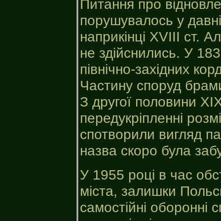
Питання про відновл
порушувалось у давні 
наприкінці XVIII ст. А
не здійснились. У 18
північно-західних кор
Частину споруд брами
З другої половини XIX
передукріпленні розмі
спотворили вигляд пам
назва скоро була заб
У 1955 році в час обс
міста, залишки Польс
самостійні оборонні с