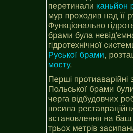
перетинали
каньйон 
мур проходив над її 
Функціонально гідрот
брами була невід'ємн
гідротехнічної систем
Руської брами
, розт
мосту
.
Перші протиаварійні
Польської брами були 
черга відбудовчих роб
носила реставраційни
встановлення на башт
трьох метрів засипан