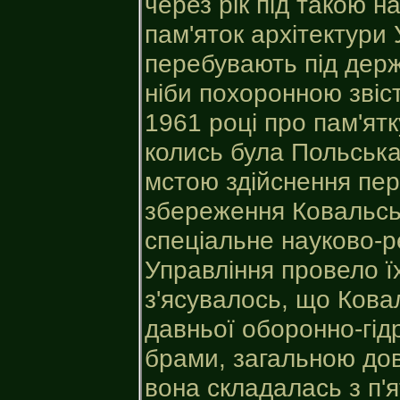
через рік під такою 
пам'яток архітектури 
перебувають під дер
ніби похоронною звіс
1961 році про пам'ятк
колись була Польська 
мстою здійснення пе
збереження Ковальсь
спеціальне науково-
Управління провело їх
з'ясувалось, що Кова
давньої оборонно-гід
брами, загальною дов
вона складалась з п'я