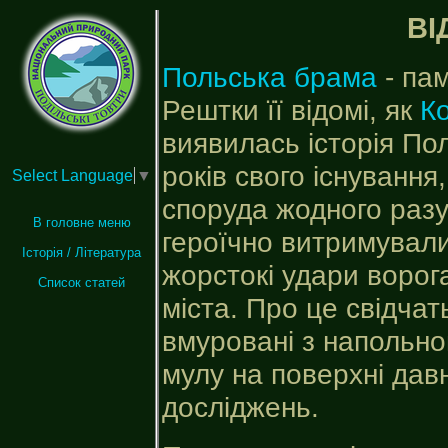
ВІ
Польська брама
- пам
Рештки її відомі, як
К
виявилась історія По
років свого існуванн
Select Language
▼
споруда жодного разу
В головне меню
героїчно витримували
Історія / Література
жорстокі удари ворога
Список статей
міста. Про це свідча
вмуровані з напольно
мулу на поверхні давн
досліджень.