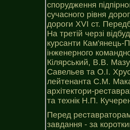
спорудження підпірног
сучасного рівня дорог
дороги XVI ст. Перед
На третій черзі відб
курсанти Кам'янець-П
інженерного командно
Кілярський, В.В. Маз
Савельев та О.І. Хру
лейтенанта С.М. Мак
архітектори-реставра
та технік Н.П. Кучере
Перед реставраторами
завдання - за коротк