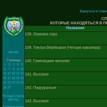
Вернуться в глав
СП
КОТОРЫЕ НАХОДЯТЬСЯ В П
Название
138. Левкова гора
139. Товтра Вербецкая (Четыре кавалера)
<<
>>
Страницы
140. Гуменецкие могилки
1
2
3
4
5
6
7
8
9
10
11
12
13
14
15
141. Высокая
16
17
18
19
20
21
22
23
24
25
26
27
142. Пидгуральня
Полный список
(66 Kb)
143. Высокая
Главное меню