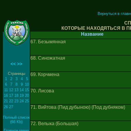
Вернуться в глав
СП
КОТОРЫЕ НАХОДЯТЬСЯ В П
Название
67. Безымянная
68. Синожатная
<<
>>
Страницы
69. Корчмена
1
2
3
4
5
6
7
8
9
10
11
12
13
14
15
70. Лисова
16
17
18
19
20
21
22
23
24
25
26
27
71. Вийтова (Пид дубыною) (Под дубняком)
Полный список
(66 Kb)
72. Велыка (Большая)
Главное меню