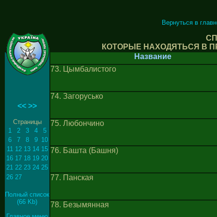
Вернуться в глав
СП
КОТОРЫЕ НАХОДЯТЬСЯ В П
Название
73. Цымбалистого
74. Загорусько
<<
>>
Страницы
75. Любончино
1
2
3
4
5
6
7
8
9
10
11
12
13
14
15
76. Башта (Башня)
16
17
18
19
20
21
22
23
24
25
26
27
77. Панская
Полный список
(66 Kb)
78. Безымянная
Главное меню