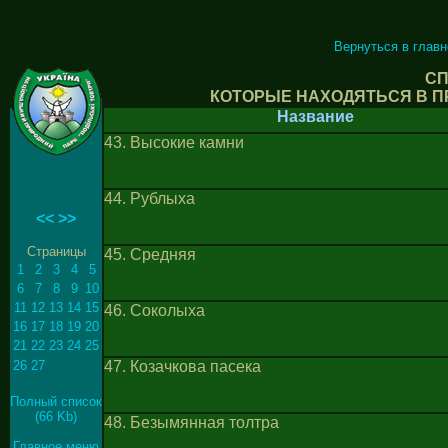
Вернуться в глав
СП
КОТОРЫЕ НАХОДЯТЬСЯ В П
Название
43. Высокие камни
44. Рублыха
<<
>>
Страницы
45. Средняя
1
2
3
4
5
6
7
8
9
10
11
12
13
14
15
46. Соколыха
16
17
18
19
20
21
22
23
24
25
26
27
47. Козачкова пасека
Полный список
(66 Kb)
48. Безымянная толтра
Главное меню