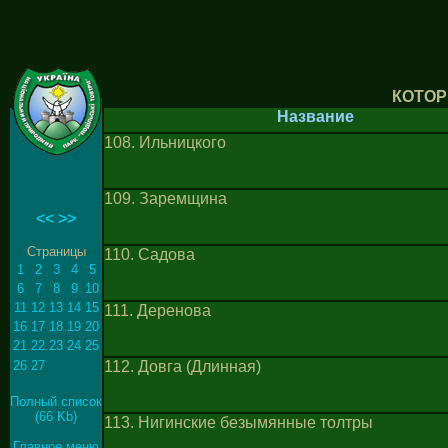
КОТОР
Название
108. Ильницкого
109. Заремщина
<<
>>
Страницы
110. Садова
1
2
3
4
5
6
7
8
9
10
11
12
13
14
15
111. Деренова
16
17
18
19
20
21
22
23
24
25
26
27
112. Довга (Длинная)
Полный список
(66 Kb)
113. Нигинские безымянные толтры
Главное меню