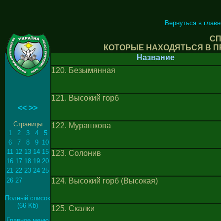
Вернуться в глав
СП
КОТОРЫЕ НАХОДЯТЬСЯ В П
Название
120. Безымянная
121. Высокий горб
<<
>>
Страницы
122. Мурашкова
1
2
3
4
5
6
7
8
9
10
11
12
13
14
15
123. Солонив
16
17
18
19
20
21
22
23
24
25
26
27
124. Высокий горб (Высокая)
Полный список
(66 Kb)
125. Скалки
Главное меню