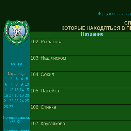
Вернуться в глав
СП
КОТОРЫЕ НАХОДЯТЬСЯ В П
Название
102. Рыбакова
103. Над лиском
<<
>>
Страницы
104. Сокил
1
2
3
4
5
6
7
8
9
10
11
12
13
14
15
105. Пасейка
16
17
18
19
20
21
22
23
24
25
26
27
106. Стинка
Полный список
(66 Kb)
107. Круглякова
Главное меню