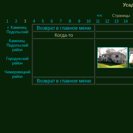
Уса
<<
Страницы
1
2
3
4
5
6
7
8
9
10
11
12
13
14
г. Каменец-
Возврат в главное меню
Подольский
Когда-то
Каменец-
Подольский
район
Городокский
район
Чемеровецкий
район
Возврат в главное меню