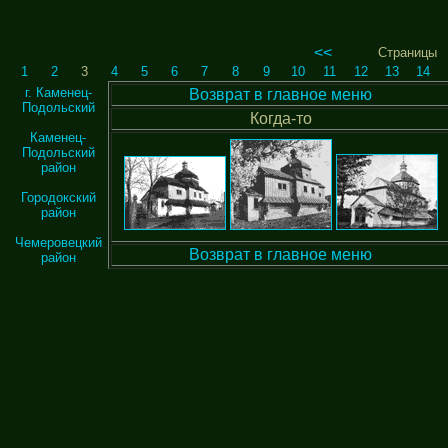
<<
Страницы
1
2
3
4
5
6
7
8
9
10
11
12
13
14
г. Каменец-
Возврат в главное меню
Подольский
Когда-то
Каменец-
Подольский
район
Городокский
район
Чемеровецкий
Возврат в главное меню
район