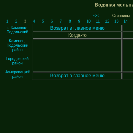
Водяная мельн
<<
Страницы
1
2
3
4
5
6
7
8
9
10
11
12
13
14
г. Каменец-
Возврат в главное меню
Подольский
Когда-то
Каменец-
Подольский
район
Городокский
район
Чемеровецкий
Возврат в главное меню
район