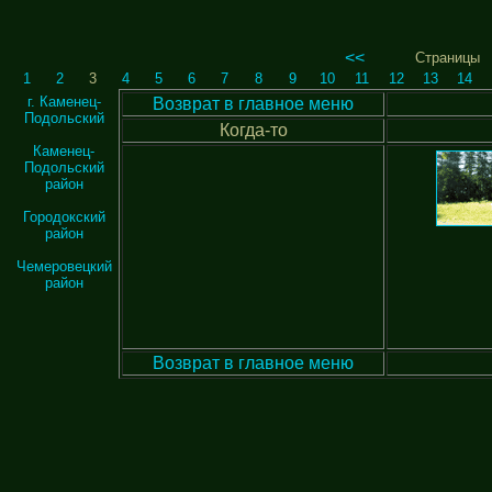
<<
Страницы
1
2
3
4
5
6
7
8
9
10
11
12
13
14
г. Каменец-
Возврат в главное меню
Подольский
Когда-то
Каменец-
Подольский
район
Городокский
район
Чемеровецкий
район
Возврат в главное меню