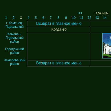
<<
Страницы
1
2
3
4
5
6
7
8
9
10
11
12
13
14
г. Каменец-
Возврат в главное меню
Подольский
Когда-то
Каменец-
Подольский
район
Городокский
район
Чемеровецкий
Возврат в главное меню
район