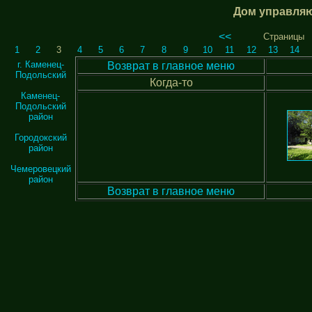
Дом управляю
<<
Страницы
1
2
3
4
5
6
7
8
9
10
11
12
13
14
г. Каменец-
Возврат в главное меню
Подольский
Когда-то
Каменец-
Подольский
район
Городокский
район
Чемеровецкий
район
Возврат в главное меню