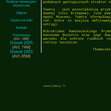
Atrakcje rekreacyjno-
podobnych geologicznych struktur s
turystyczne
Towtry - jest pozostałością przyb
Zdjęcia
dawnej linii brzegowej. Czas pow
epoki Miocenu. Towtry sformułowa
Użyteczne linki
raf, które to miejsca obfitował
ostryg).
Kontakt
Mikroklimat Kamienieckiego Pryd
Prezentacja
kanionem Dniestru oraz jego dop
(AVI, 19M)
warunki dla ochrony rzadkich ro
Dniestr 2005
rośliny lecznicze.
(AVI, 74M)
Tłumaczen
Dniestr 2003
(AVI, 85M)
return_links(); ?>