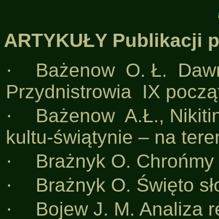
ARTYKUŁY Publikacji 
·
Bażenow O. Ł. Dawn
Przydnistrowia IX począt
·
Bażenow A.Ł., Nikiti
kultu-świątynie – na ter
·
Brażnyk O. Chrońmy 
·
Brażnyk O. Święto sł
·
Bojew J. M. Analiza 