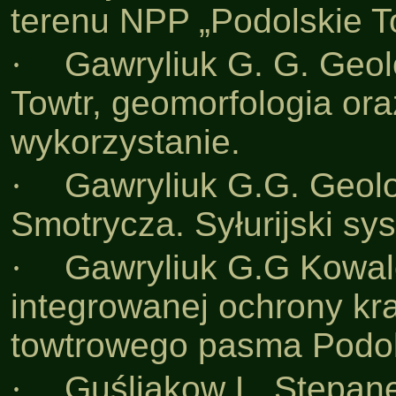
terenu NPP „Podolskie T
·
Gawryliuk G. G. Geo
Towtr, geomorfologia ora
wykorzystanie.
·
Gawryliuk G.G. Geolo
Smotrycza. Syłurijski sys
·
Gawryliuk G.G Kowal
integrowanej ochrony k
towtrowego pasma Podol
·
Guśliakow L. Stepan