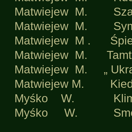
·
Matwiejew M. Szary
·
Matwiejew M. Sympa
·
Matwiejew M . Śpiew
·
Matwiejew M. Tamta,
·
Matwiejew M. „ Ukrain
·
Matwiejew M. Kiedy 
·
Myśko W. Klimat n
·
Myśko W. Smotr