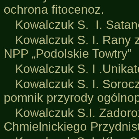
ochrona fitocenoz.
·
Kowalczuk S. I. Sata
·
Kowalczuk S. I. Rany 
NPP „Podolskie Towtry”
·
Kowalczuk S. I .Unikat
·
Kowalczuk S. I. Soroc
pomnik przyrody ogólno
·
Kowalczuk S.I. Zadoro
Chmielnickiego Przydnis