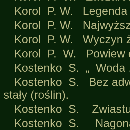
·
Korol P. W. Legenda o 
·
Korol P. W. Najwyższ
·
Korol P. W. Wyczyn ż
·
Korol P. W. Powiew 
·
Kostenko S. „ Woda ..
·
Kostenko S. Bez adwo
stały (roślin).
·
Kostenko S. Zwiastun
·
Kostenko S. Nagonas