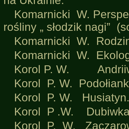
na Ukrainie.
·
Komarnicki W. Perspe
rośliny „ słodzik nagi” (
·
Komarnicki W. Rodzin
·
Komarnicki W. Ekolog
·
Korol P. W. Andriiw
·
Korol P. W. Podołian
·
Korol P. W. Husiatyn
·
Korol P .W. Dubiwka
·
Korol P. W. Zaczaro