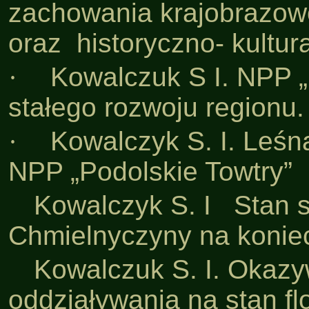
zachowania krajobrazowo
oraz historyczno- kultur
·
Kowalczuk S I. NPP „
stałego rozwoju regionu.
·
Kowalczyk S. I. Leśn
NPP „Podolskie Towtry”
·
Kowalczyk S. I Stan s
Chmielnyczyny na koniec
·
Kowalczuk S. I. Okaz
oddziaływania na stan f