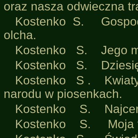
oraz nasza odwieczna tr
·
Kostenko S. Gospodyn
olcha.
·
Kostenko S. Jego maj
·
Kostenko S. Dziesięć
·
Kostenko S . Kwiaty 
narodu w piosenkach.
·
Kostenko S. Najcennie
·
Kostenko S. Moja to