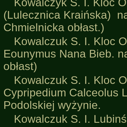
·
Kowalczyk S. I. Kloc O
(Lulecznica Kraińska) na
Chmielnicka obłast.)
·
Kowalczuk S. I. Kloc 
Eounymus Nana Bieb. na
obłast)
·
Kowalczuk S. I. Kloc 
Cypripedium Calceolus L
Podolskiej wyżynie.
·
Kowalczuk S. I. Lubin