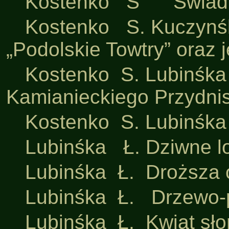
·
Kostenko S Świadkowi
·
Kostenko S. Kuczynś
„Podolskie Towtry” oraz 
·
Kostenko S. Lubinśka
Kamianieckiego Przydnis
·
Kostenko S. Lubinśka 
·
Lubinśka Ł. Dziwne loki
·
Lubinśka Ł. Droższa o
·
Lubinśka Ł. Drzewo-p
·
Lubinśka Ł. Kwiat sło