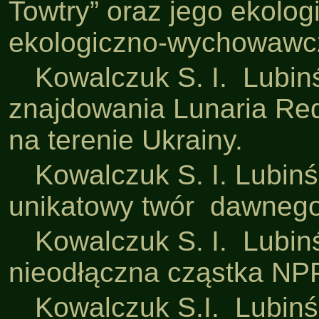
Towtry” oraz jego ekolo
ekologiczno-wychowawcz
·
Kowalczuk S. I. Lubin
znajdowania Lunaria Redi
na terenie Ukrainy.
·
Kowalczuk S. I. Lubin
unikatowy twór dawneg
·
Kowalczuk S. I. Lubinś
nieodłączna cząstka NPP
·
Kowalczuk S.I. Lubinś