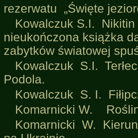
rezerwatu „Święte jezior
·
Kowalczuk S.I. Nikiti
nieukończona książka daw
zabytków światowej spuś
·
Kowalczuk S.I. Terłec
Podola.
·
Kowalczuk S. I. Fiłip
·
Komarnicki W. Roślin
·
Komarnicki W. Kierunk