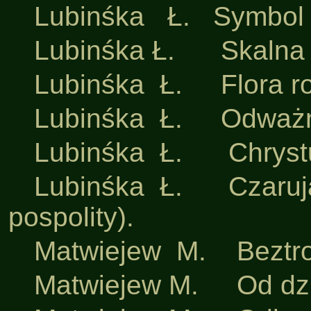
·
Lubinśka Ł. Symbol p
·
Lubinśka Ł. Skalna 
·
Lubinśka Ł. Flora ro
·
Lubinśka Ł. Odważny
·
Lubinśka Ł. Chrystu
·
Lubinśka Ł. Czarują
pospolity).
·
Matwiejew M. Beztros
·
Matwiejew M. Od dziu