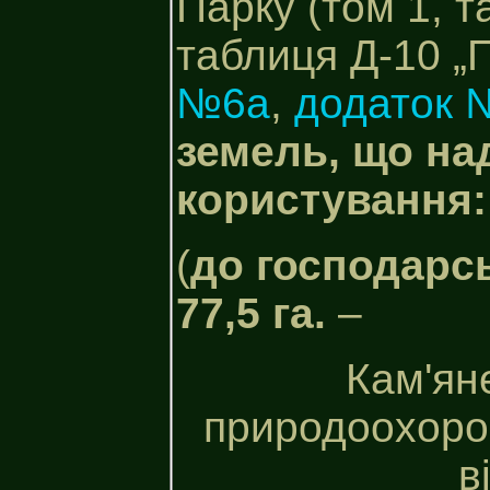
Парку (том 1, т
таблиця Д-10 „Пр
№6а
,
додаток 
земель, що на
користування:
(
до господарсь
77,5 га.
–
Кам'ян
природоохоро
в