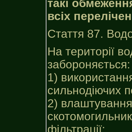
такі обмеженн
всіх переліче
Стаття 87. Вод
На території в
забороняється:
1) використання
сильнодіючих п
2) влаштування
скотомогильник
фільтрації;