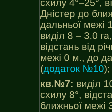
схилу 4°–25°, в
Дністер до ближ
дальньої межі 1
виділ 8 – 3,0 га
відстань від рі
межі 0 м., до д
(
додаток №10
);
кв.№7:
виділ 10
схилу 8°, відст
ближньої межі 3