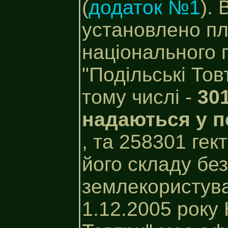
(
додаток №1
). 
установлено п
національного 
"Подільські Тов
тому числі -
301
надаються у п
, та 258301 гек
його складу бе
землекористува
1.12.2005 року