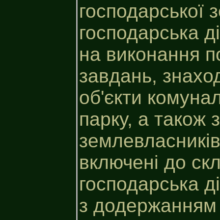
господарської 
господарська д
на виконання п
завдань, знахо
об'єкти комуна
парку, а також 
землевласників
включені до скл
господарська д
з додержанням