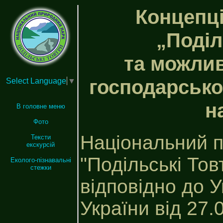
Концепц
„Поділ
та можлив
господарсько
Select Language
▼
н
В головне меню
Фото
Національний 
Тексти
екскурсій
"Подільські Тов
Еколого-пізнавальні
стежки
відповідно до 
України від 27