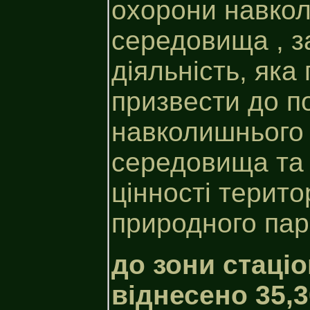
охорони навко
середовища , з
діяльність, як
призвести до п
навколишнього
середовища та 
цінності терито
природного пар
до зони стаціо
віднесено 35,30