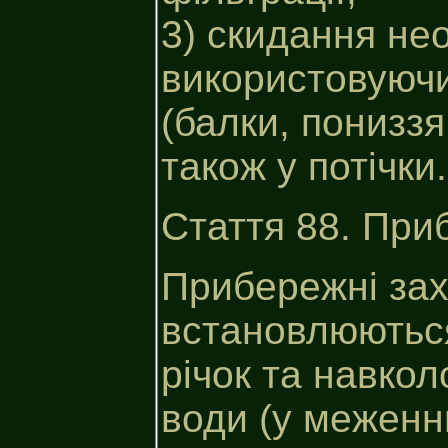
3) скидання не
використовуючи
(балки, пониззя
також у потічки.
Стаття 88. При
Прибережні зах
встановлюютьс
річок та навкол
води (у меженн