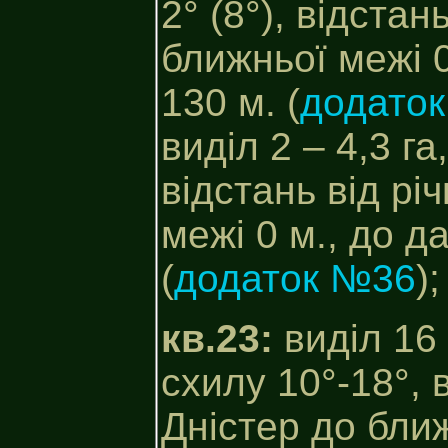
2° (8°), відстан
ближньої межі 0
130 м. (
додато
виділ 2 – 4,3 га
відстань від рі
межі 0 м., до д
(
додаток №36
);
кв.23:
виділ 16 
схилу 10°-18°, в
Дністер до ближ