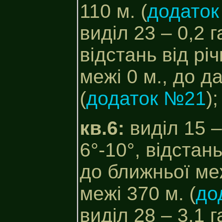
110 м. (
додато
виділ 23 – 0,2 г
відстань від рі
межі 0 м., до д
(
додаток №21
);
кв.6:
виділ 15 –
6°-10°, відстан
до ближньої меж
межі 370 м. (
до
виділ 28 – 3,1 