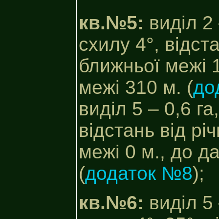
кв.№5:
виділ 2 
схилу 4°, відст
ближньої межі 1
межі 310 м. (
до
виділ 5 – 0,6 га
відстань від рі
межі 0 м., до д
(
додаток №8
);
кв.№6:
виділ 5 