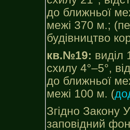
до ближньої меж
межі 370 м.; (
будівництво кор
кв.№19:
виділ 
схилу 4°–5°, ві
до ближньої меж
межі 100 м. (
до
Згідно Закону 
заповідний фон