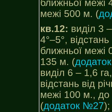
ближньої межі 4
межі 500 м. (
до
кв.12:
виділ 3 –
4°–5°, відстань
ближньої межі 0
135 м. (
додато
виділ 6 – 1,6 га
відстань від рі
межі 100 м., до
(
додаток №27
);