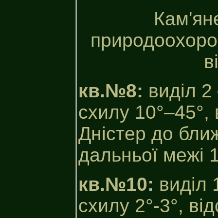
Кам'ян
природоохоро
в
кв.№8:
виділ 2 
схилу 10°–45°, 
Дністер до ближ
дальньої межі 1
кв.№10:
виділ 
схилу 2°-3°, від