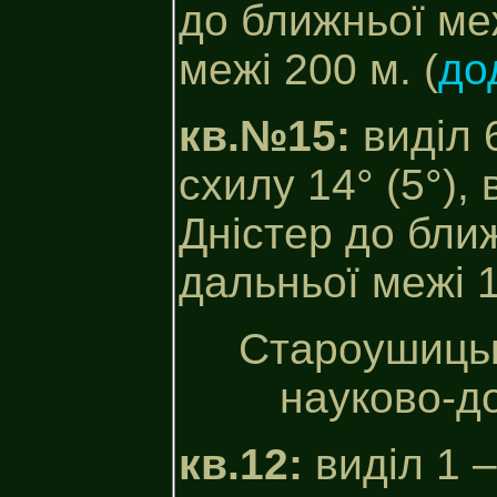
до ближньої меж
межі 200 м. (
до
кв.№15:
виділ 
схилу 14° (5°), 
Дністер до ближ
дальньої межі 1
Староушиць
науково-до
кв.12:
виділ 1 –