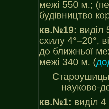
межі 550 м.; (
будівництво кор
кв.№19:
виділ 
схилу 4°–20°, в
до ближньої меж
межі 340 м. (
до
Староушиць
науково-до
кв.№1:
виділ 4 