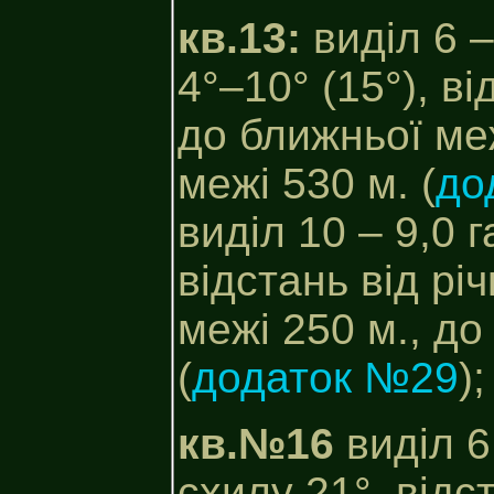
кв.13:
виділ 6 –
4°–10° (15°), ві
до ближньої меж
межі 530 м. (
до
виділ 10 – 9,0 
відстань від рі
межі 250 м., до
(
додаток №29
);
кв.№16
виділ 6
схилу 21°, відс