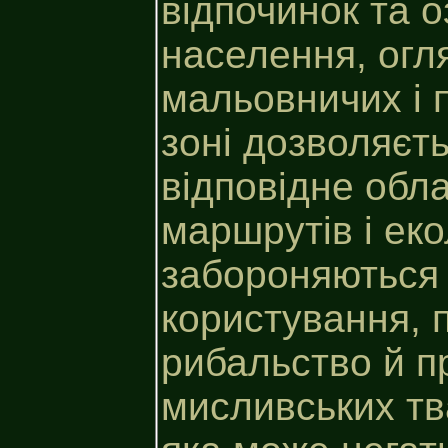
відпочинок та 
населення, огл
мальовничих і п
зоні дозволяєт
відповідне обл
маршрутів і еко
забороняються 
користування,
рибальство й 
мисливських тва