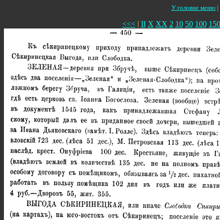
У головне меню
|
<<<
|
II
X
XX
2
10
50
100
15