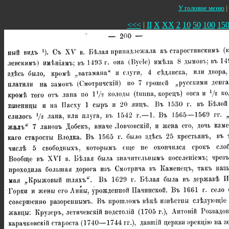
У головне меню
|
<<<
|
II
X
XX
2
10
50
100
15