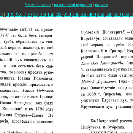
У головне меню
|
на історичні відомості
|
на зміст
<<
|
II
X
XX
2
10
50
100
150
200
250
300
350
400
450
500
550
600
>