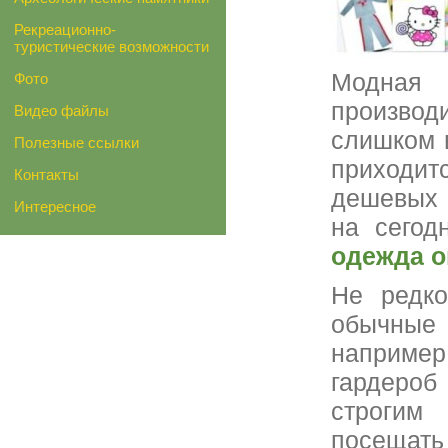
Рекреационно-
туристические возможности
Модная 
Фото
производи
Видео файлы
слишком в
Полезные ссылки
приходи
Контакты
дешевых 
Интересное
на сегод
одежда о
Не редко
обычные 
например
гардероб
строгим
посещат