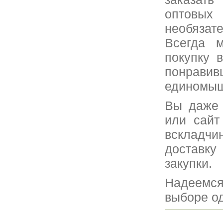
оптовых
необяза
Всегда м
покупку 
понрави
единомыш
Вы даже 
или сайт
вскладчин
доставку
закупки.
Надеемся
выборе о