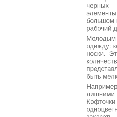
черных 
элементы
большом 
рабочий д
Молодым
одежду: к
носки. Э
количест
представ
быть мелк
Наприме
лишними 
Кофточки
одноцвет
заказать