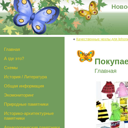
Ново
«
Качественные чехлы для Iphon
Главная
Ноя
А где это?
30
Покупае
Схемы
Главная
История / Литература
Общая информация
Экомониторинг
Природные памятники
Историко-архитектурные
памятники
Археологические памятники