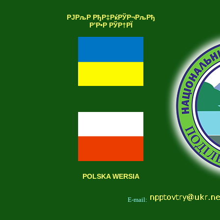
РЈРљР РђР‡РќРЎР¬РљРђ
Р’Р•Р РЎР†РЇ
POLSKA WERSIA
E-mail: