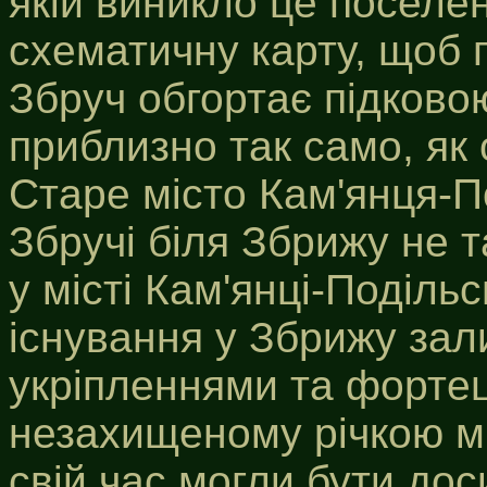
якій виникло це поселе
схематичну карту, щоб 
Збруч обгортає підково
приблизно так само, як
Старе місто Кам'янця-П
Збручі біля Збрижу не та
у місті Кам'янці-Поділь
існування у Збрижу зал
укріпленнями та фортец
незахищеному річкою мі
свій час могли бути дос