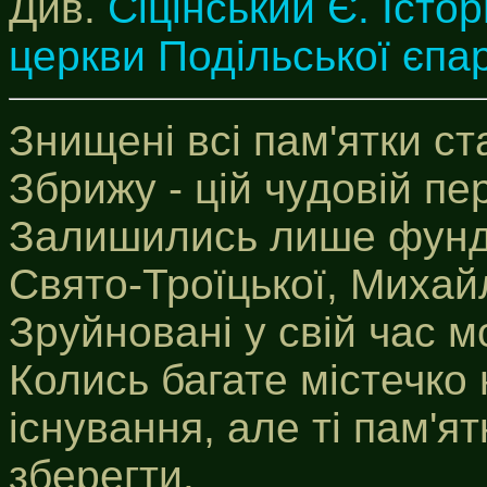
Див.
Сіцінський Є. Істор
церкви Подільської єпар
Знищені всі пам'ятки с
Збрижу - цій чудовій пе
Залишились лише фунд
Свято-Троїцької, Михайл
Зруйновані у свій час м
Колись багате містечко
існування, але ті пам'ят
зберегти.