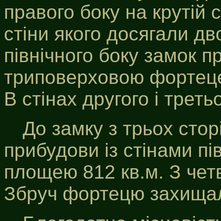
правого боку на крутій 
стіни якого досягали д
північного боку замок 
триповерховою фортецею,
В стінах другого і третьо
До замку з трьох стор
прибудови із стінами п
площею 812 кв.м. З четв
Збруч фортецю захищала