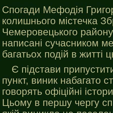
Спогади Мефодія Григор
колишнього містечка Зб
Чемеровецького району)
написані сучасником м
багатьох подій в житті ц
Є підстави припустит
пункт, виник набагато с
говорять офіційні істор
Цьому в першу чергу сп