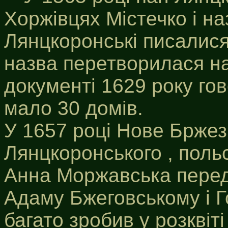
Хоржівцях Містечко і н
Лянцкоронські писалися
назва перетворилася на
документі 1629 року го
мало 30 домів.
У 1657 році Нове Бржез
Лянцкоронського , поль
Анна Моржавська перед
Адаму Бжеговському і Го
багато зробив у розквіті