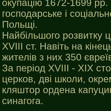
окупацію 1672-1699 рр.
господарське і соціаль
Польщі.
Найбільшого розвитку ц
XVIII ст. Навіть на кіне
жителів з них 350 євреї
За період XVIII - XIX ст
церков, дві школи, окрем
кляштор ордена капуцин
синагога.