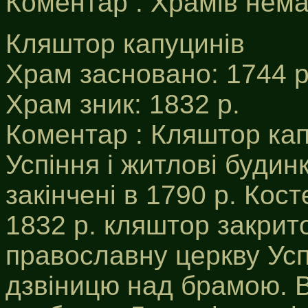
Коментар : Храмів нема
Кляштор капуцинів
Храм засновано: 1744 р
Храм зник: 1832 р.
Коментар : Кляштор кап
Успіння і житлові будинк
закінчені в 1790 р. Кос
1832 р. кляштор закрит
православну церкву Усп
дзвіницю над брамою. В