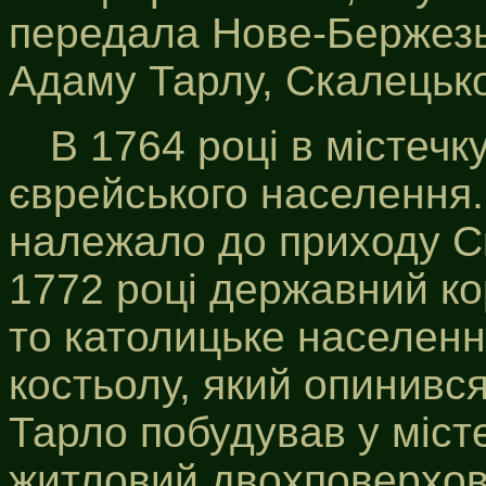
передала Нове-Бержезьє
Адаму Тарлу, Скалецько
В 1764 році в містеч
єврейського населення
належало до приходу Ск
1772 році державний ко
то католицьке населенн
костьолу, який опинивс
Тарло побудував у міст
житловий двохповерхов