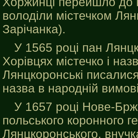
Хоржинці перейшло до м
володіли містечком Лян
Зарічанка).
У 1565 році пан Лянц
Хорівцях містечко і наз
Лянцкоронські писалися
назва в народній вимов
У 1657 році Нове-Брж
польського коронного г
Лянцкоронського, внучк