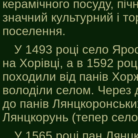
керамічного посуду, піч
значний культурний і то
поселення.
У 1493 році село Яр
на Хорівці, а в 1592 роц
походили від панів Хорже
володіли селом. Через 
до панів Лянцкоронських
Лянцкорунь (тепер село
У 1565 році пан Лянц