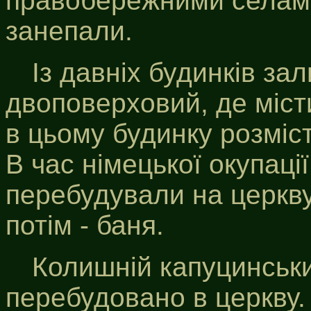
правобережними селами,
занепали.
Із давніх будинків з
двоповерховий, де міст
в цьому будинку розміс
В час німецької окупаці
перебудували на церкву.
потім - баня.
Колишній капуцинськи
перебудовано в церкву.