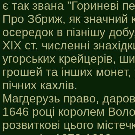
є так звана "Гориневі п
Про Збриж, як значний 
осередок в пізнішу доб
XIX ст. численні знахід
угорських крейцерів, ши
грошей та інших монет, 
пічних кахлів.
Магдерузь право, даро
1646 році королем Воло
розвиткові цього місте