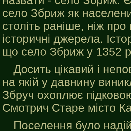
назвати - село Збриж. Є
село Збриж як населени
століть раніше, ніж про 
історичні джерела. Істо
що село Збриж у 1352 р
Досить цікавий і неп
на якій у давнину виник
Збруч охоплює підковою
Смотрич Старе місто Ка
Поселення було надійн