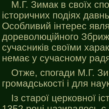
М.Г. Зимак в своїх сп
історичних подіях давнь
Особливий інтерес явля
дореволюційного Збрижу
сучасників своїми хара
немає у сучасному радя
Отже, спогади М.Г. Зи
громадськості і для нау
Із старої церковної іс
1352 році називалось с