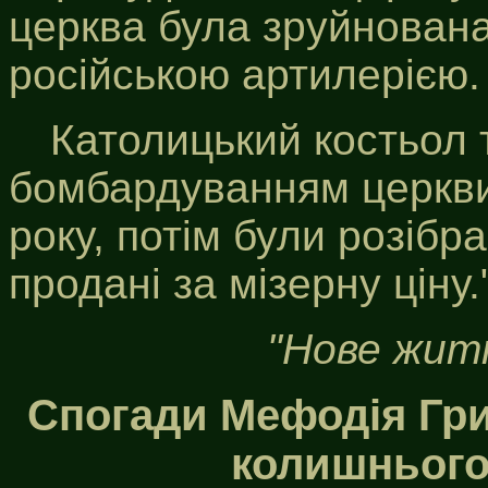
церква була зруйнована
російською артилерією.
Католицький костьол 
бомбардуванням церкви
року, потім були розібра
продані за мізерну ціну.
"Нове житт
Спогади Мефодія Григ
колишнього