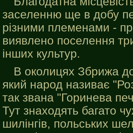
Благодатна місцевіст
заселенню ще в добу п
різними племенами - пр
виявлено поселення трип
інших культур.
В околицях Збрижа дос
який народ називає "Роз
так звана "Горинева печ
Тут знаходять багато ч
шилінгів, польських шел