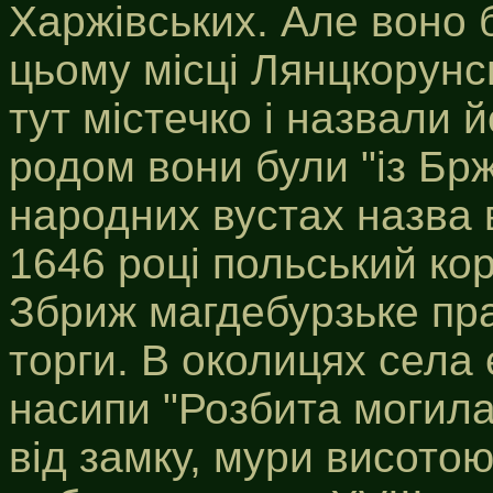
Харжівських. Але воно 
цьому місці Лянцкорунсь
тут містечко і назвали 
родом вони були "із Бр
народних вустах назва 
1646 році польський ко
Збриж магдебурзьке пра
торги. В околицях села 
насипи "Розбита могила
від замку, мури висото