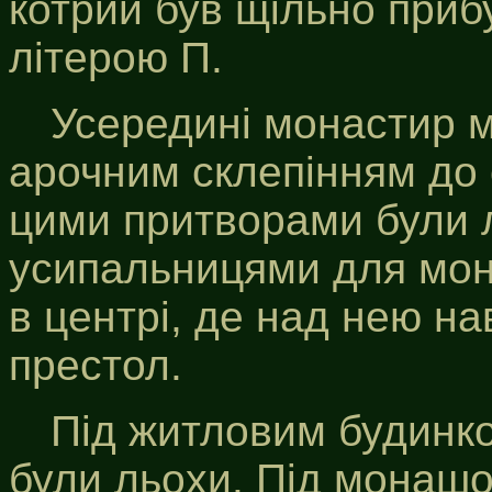
котрий був щільно при
літерою П.
Усередині монастир м
арочним склепінням до 
цими притворами були л
усипальницями для мона
в центрі, де над нею на
престол.
Під житловим будинком
були льохи. Під монашо