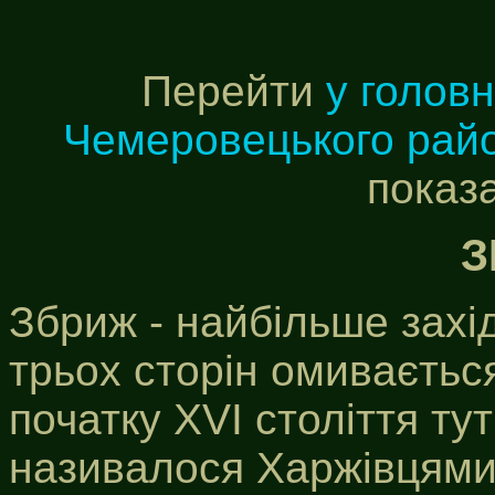
Перейти
у голов
Чемеровецького рай
показ
З
Збриж - найбільше захі
трьох сторін омиваєтьс
початку XVI століття ту
називалося Харжівцями 