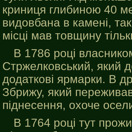
криниця глибиною 40 ме
видовбана в камені, та
місці мав товщину тільк
В 1786 році власнико
Стржелковський, який д
додаткові ярмарки. В дру
Збрижу, який переживав
піднесення, охоче осел
В 1764 році тут прож