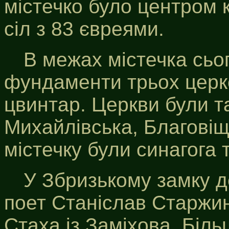
містечко було центром 
сіл з 83 євреями.
В межах містечка сьо
фундаменти трьох церко
цвинтар. Церкви були та
Михайлівська, Благовіщ
містечку були синагога
У Збризькому замку д
поет Станіслав Старжин
Стаха із Заміхова. Біль