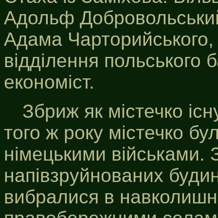
Адольф Добровольський
Адама Чарторийського,
відділення польського б
економіст.
Збриж як містечко існ
того ж року містечко бу
німецькими військами. 
напівзруйнованих буди
вибралися в навколишні