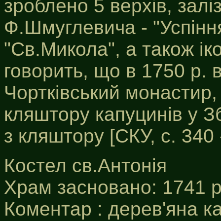
зроблено 5 верхів, залі
Ф.Шмуглевича - "Успіння
"Св.Микола", а також ік
говорить, що в 1750 р. 
Чортківський монастир,
кляштору капуцинів у Зб
з кляштору [СКУ, с. 340 
Костел св.Антонія
Храм засновано: 1741 р
Коментар : дерев'яна к