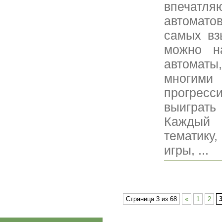
впечатл
автомато
самых вз
можно на
автомат
многим
прогрес
выиграт
Каждый 
тематик
игры, ...
Страница 3 из 68
«
1
2