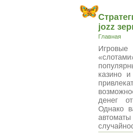
Июн
10
Стратег
jozz зе
Главная
Игровые
«слотам
популяр
казино и
привлека
возможно
денег от
Однако в
автоматы
случайнос