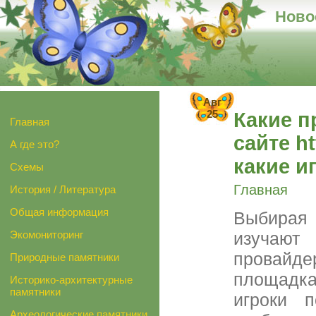
Ново
Авг
25
Какие 
Главная
сайте ht
А где это?
какие и
Схемы
Главная
История / Литература
Общая информация
Выбирая 
Экомониторинг
изучают 
провайд
Природные памятники
площадк
Историко-архитектурные
памятники
игроки п
Археологические памятники