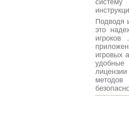
систему
инструкци
Подводя и
это наде
игроков
приложе
игровых 
удобные
лицензи
методо
безопасно