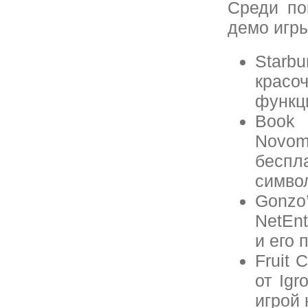
Среди по
демо игры
Star
красо
функц
Book 
Novom
беспл
симво
Gonzo
NetEn
и его 
Fruit 
от Igr
игрой