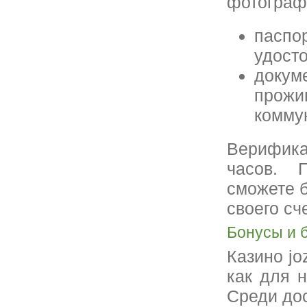
фотограф
пасп
удост
доку
прож
комму
Верифика
часов. 
сможете б
своего сч
Бонусы и 
Казино jo
как для н
Среди до