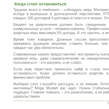
Когда стоит остановиться
Труднее всего в гемблинге – соблюдать меру. Математ
всегда в выигрыше в долгосрочной перспективе. RT
каждых 100 долларов 4 доллара останутся в казино. Эт
Бюджет на развлечения должен быть священным. Д
коммунальные услуги – неприкосновенны. Профессиона
азартные игры максимум 5% дохода. И это тратить, а не
Время тоже коварное. Длинные сессии притупляю
принимать дурацкие решения, ставить больше, чем
каждые час-два обязательны.
Современные казино предоставляют инструменты контр
времени игры, даже самоисключение на определенны
пользоваться – это разумно, а не слабо.
Если игра перестала приносить кайф и стала по
остановиться. Азарт должен оставаться азартом, 
финансовых проблем.
Выбирая слот, слушайте рассудок, а не эмоции. Хоти
миллионы? Mega Moolah вас ждет. Нужна стабильно
подведет. Главное помнить – это развлечение, а не ра
удовольствием.