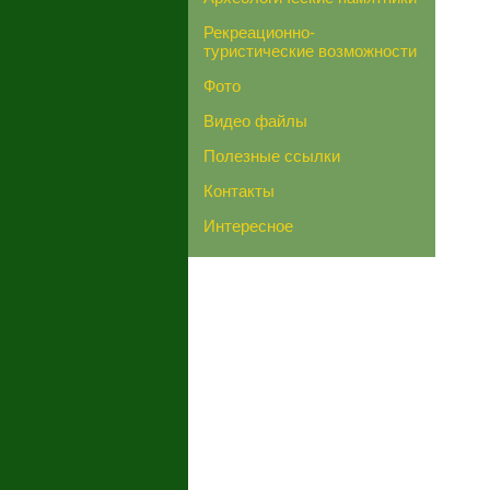
Рекреационно-
туристические возможности
Фото
Видео файлы
Полезные ссылки
Контакты
Интересное