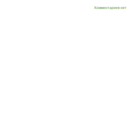
Комментариев нет