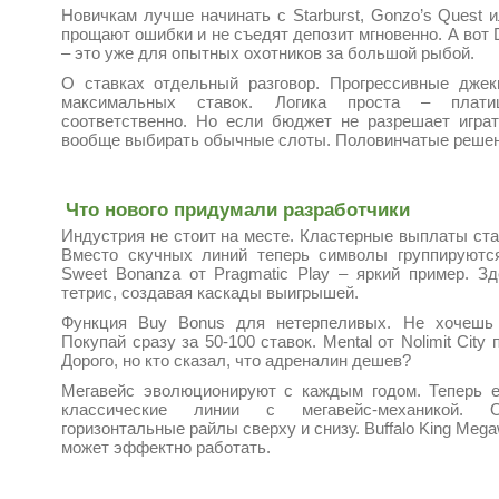
Новичкам лучше начинать с Starburst, Gonzo’s Quest и
прощают ошибки и не съедят депозит мгновенно. А вот De
– это уже для опытных охотников за большой рыбой.
О ставках отдельный разговор. Прогрессивные дже
максимальных ставок. Логика проста – плат
соответственно. Но если бюджет не разрешает игра
вообще выбирать обычные слоты. Половинчатые решени
Что нового придумали разработчики
Индустрия не стоит на месте. Кластерные выплаты ста
Вместо скучных линий теперь символы группируютс
Sweet Bonanza от Pragmatic Play – яркий пример. З
тетрис, создавая каскады выигрышей.
Функция Buy Bonus для нетерпеливых. Не хочешь
Покупай сразу за 50-100 ставок. Mental от Nolimit City
Дорого, но кто сказал, что адреналин дешев?
Мегавейс эволюционируют с каждым годом. Теперь 
классические линии с мегавейс-механикой. 
горизонтальные райлы сверху и снизу. Buffalo King Mega
может эффектно работать.