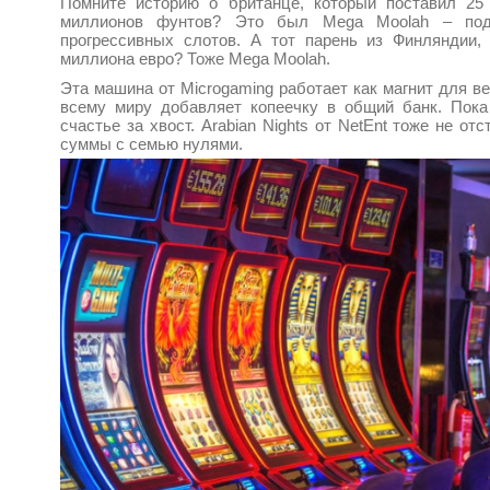
Помните историю о британце, который поставил 25
миллионов фунтов? Это был Mega Moolah – под
прогрессивных слотов. А тот парень из Финляндии,
миллиона евро? Тоже Mega Moolah.
Эта машина от Microgaming работает как магнит для ве
всему миру добавляет копеечку в общий банк. Пока
счастье за ​​хвост. Arabian Nights от NetEnt тоже не о
суммы с семью нулями.