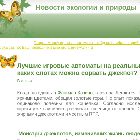
Новости экологии и природы
Dragon Money игровые автоматы – гайд по наиболее приб
odka casino: Ваш проводник в мир онлайн-гемблинга
Авг
23
Лучшие игровые автоматы на реальные
каких слотах можно сорвать джекпот?
Главная
Когда заходишь в
Флагман Казино
, глаза разбегаются.
яркими цветами, обещая золотые горы. Но опыт показ
одинаково полезны для кошелька. Согласно иссле
игроки уже научились различать пшеницу от плевел. 
жирными джекпотами и честным RTP.
Монстры джекпотов, изменивших жизнь люд