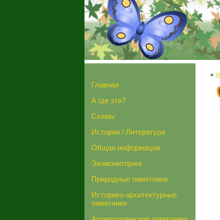
«
V
Главная
А где это?
Схемы
История / Литература
Общая информация
Экомониторинг
Природные памятники
Историко-архитектурные
памятники
Археологические памятники