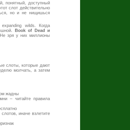
й, понятный, доступный
этот слот действительно
ься, но и не нищишься
xpanding wilds. Когда
рышной.
Book of Dead и
 Не зря у них миллионы
ные слоты, которые дают
еделю молчать, а затем
ком жадны
мни – читайте правила
бесплатно
слотов, иначе взлетите
признак