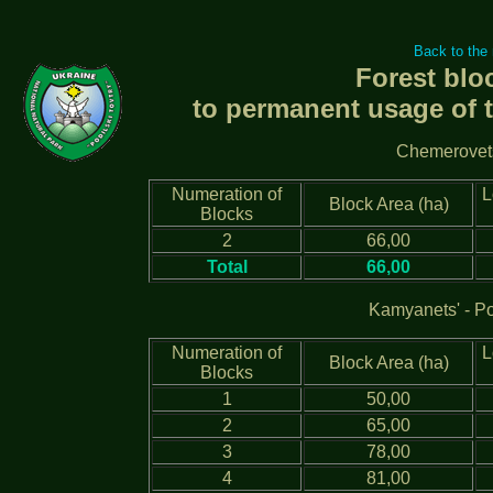
Back to the
Forest blo
to permanent usage of t
Chemerovets
Numeration of
L
Block Area (ha)
Blocks
2
66,00
Total
66,00
Kamyanets' - Pod
Numeration of
L
Block Area (ha)
Blocks
1
50,00
2
65,00
3
78,00
4
81,00