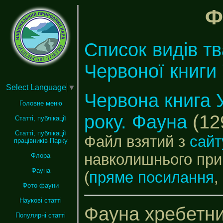
Ф
Список видів т
Червоної книги
Select Language
▼
Червона книга 
Головне меню
року. Фауна
(12
Статті, публікації
Статті, публікації
Файл взятий з
сайт
працівників Парку
навколишнього при
Флора
Фауна
(
пряме посилання
,
Фото фауни
Наукові статті
Фауна хребетни
Популярні статті