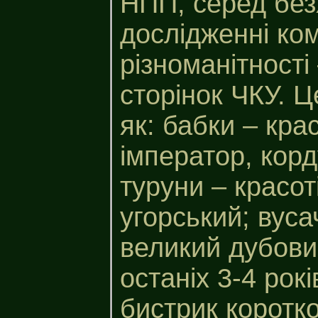
НПП, серед без
дослідженні ком
різноманітності
сторінок ЧКУ. Ц
як: бабки – кра
імператор, корд
туруни – красот
угорський; вуса
великий дубови
останіх 3-4 рок
бистрик коротко