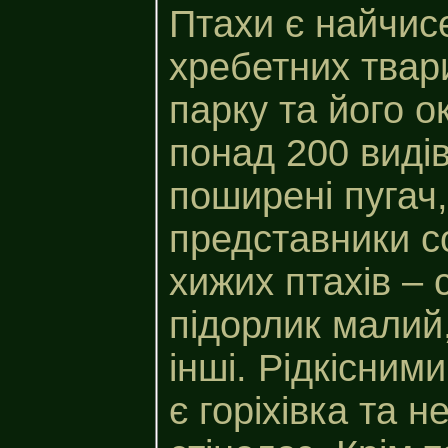
Птахи є найчис
хребетних твар
парку та його о
понад 200 видів
поширені пугач
представники с
хижих птахів – 
підорлик малий,
інші. Рідкісним
є горіхівка та