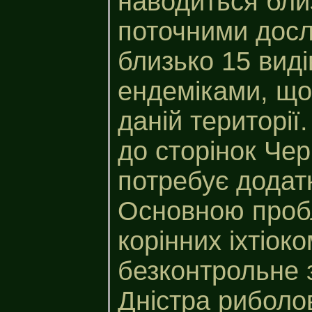
наводиться близ
поточними дос
близько 15 виді
ендеміками, щ
даній території
до сторінок Чер
потребує додат
Основною проб
корінних іхтіоко
безконтрольне 
Дністра рибол