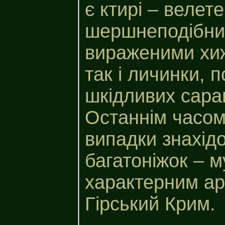
є ктирі – велет
шершнеподібний
вираженими хижа
так і личинки,
шкідливих саран
Останнім часом
випадки знахід
багатоніжок – м
характерним аре
Гірський Крим.