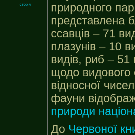
природного пар
Історія
представлена б
ссавців – 71 ви
плазунів – 10 в
видів, риб – 51
щодо видового 
відносної чисел
фауни відобра
природи націон
До
Червоної кни