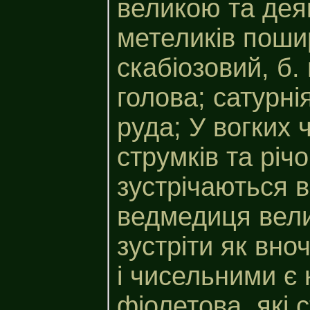
великою та дея
метеликів поши
скабіозовий, б.
голова; сатурні
руда; У вогких 
струмків та річ
зустрічаються 
ведмедиця вели
зустріти як вно
і чисельними є
фіолетова, які 