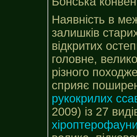
Бонська конвен
Наявність в меж
залишків старих
відкритих остеп
головне, велико
різного походже
сприяє пошире
рукокрилих сса
2009) із 27 вид
хіроптерофауни