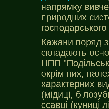
напрямку вивчен
природних сист
господарського 
Кажани поряд 
складають осно
НПП "Подільські
окрім них, нал
характерних вид
(мідиці, білозуб
ссавці (куниці л