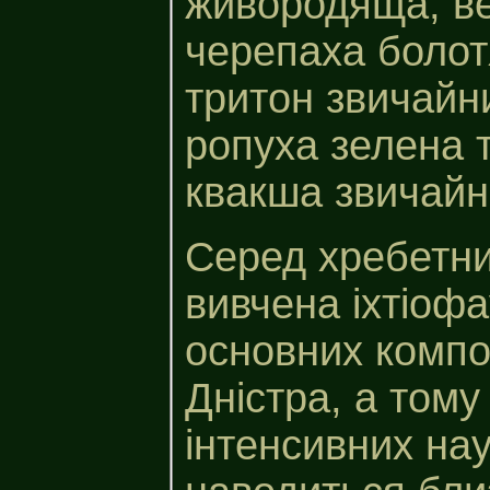
живородяща, ве
черепаха болот
тритон звичайни
ропуха зелена т
квакша звичайн
Серед хребетн
вивчена іхтіофа
основних компо
Дністра, а том
інтенсивних на