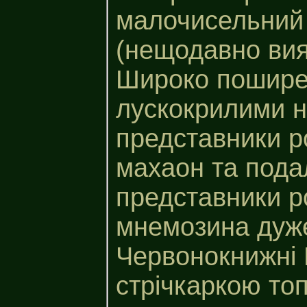
малочисельний 
(нещодавно вия
Широко пошире
лускокрилими н
представники р
махаон та подал
представники р
мнемозина дуже 
Червонокнижні 
стрічкаркою т