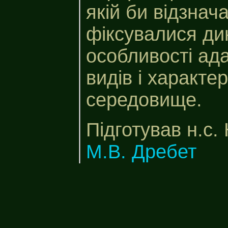
якій би відзнач
фіксувалися ди
особливості ад
видів і характе
середовище.
Підготував н.с.
М.В. Дребет