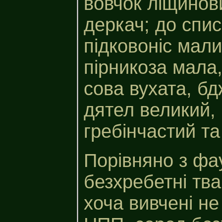
вовчок ліщинови
деркач; до спис
підковоніс мали
пірникоза мала,
сова вухата, бд
дятел великий,
гребінчастий та
Порівняно з фа
безхребетні тва
хоча вивчені не