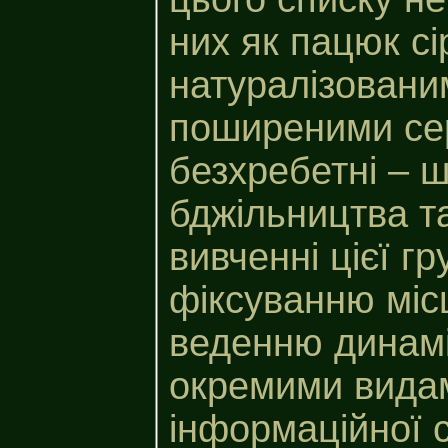
них як пацюк сі
натуралізовани
поширеними сер
безхребетні – ш
бджільництва т
вивченні цієї г
фіксуванню місц
веденню динамі
окремими вида
інформаційної 