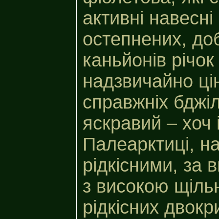
активні навесні
остепнених, до
каньйонів річок 
надзвичайно ці
справжніх бджіл
яскравий – хоч 
Палеарктиці, на
рідкісними, за 
з високою щіль
рідкісних двок