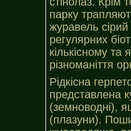
стінолаз. Крім т
парку трапляют
журавель сірий
регулярних біот
кількісному та 
різноманіття ор
Рідкісна герпе
представлена 
(земноводні), 
(плазуни). Пош