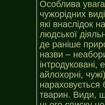
Особлива увага
чужорідних виді
які внаслідок н
людської діяльн
де раніше приро
назви – неабори
інтродуковані, е
айлохорні, чуж
нараховується б
тварин. Види, щ
цього списку не