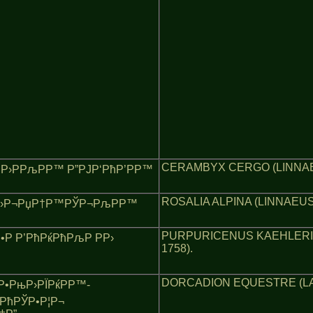
CERAMBYX CERGO (LINNAEU
•Р›РРљРР™ Р”РЈР‘РћР’РР™
ROSALIA ALPINA (LINNAEUS,
Р›Р¬РџР†Р™РЎР¬РљРР™
PURPURICENUS KAEHLERI 
•Р Р’РћРќРћРљР РР›
1758).
DORCADION EQUESTRE (LA
•РњР›РЇРќРР™-
РћРЎР•Р¦Р¬