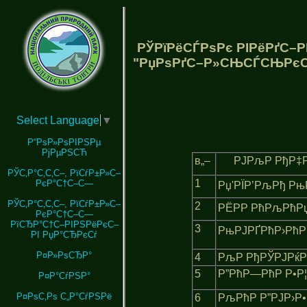
РЎРїРёСЃРѕРє РІРёРґС–
"РџРѕРґС–Р»СЊСЃСЊРєС–
Select Language
▼
Р“РѕР»РѕРІРЅРµ
РјРµРЅСЋ
в„–
РЈРљР РђР‡
РЎС‚Р°С‚С‚С–, РїСѓР±Р»С–
1
РєР°С†С–С—
Рџ'РЇР’РљРђ Рњ
РЎС‚Р°С‚С‚С–, РїСѓР±Р»С–
2
РЁРР РћРљРћР
РєР°С†С–С—
РїСЂР°С†С–РІРЅРёРєС–
3
РњРЈРҐРћР›РћР
РІ РџР°СЂРєСѓ
Р¤Р»РѕСЂР°
4
РљР РђРЎРЈРќРЇ
5
Р”РћР—РћР Р•Р
Р¤Р°СѓРЅР°
Р¤РѕС‚Рѕ С„Р°СѓРЅРё
6
РљРћР Р”РЈР›Р