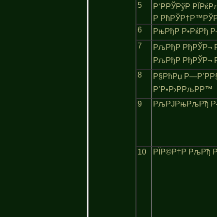
5
Р‘РРЎРўР РЇРќ
Р РћРЎР†Р™РЎ
6
РњРђР Р•РќРђ 
7
РљРђР РђРЎР¬ 
РљРђР РђРЎР¬ 
8
Р§РћРџ Р—Р’РР
Р’Р•Р›РРљРР™
9
РљРЈРњРљРђ Р–
10
РЇР©Р†Р РљРђ 