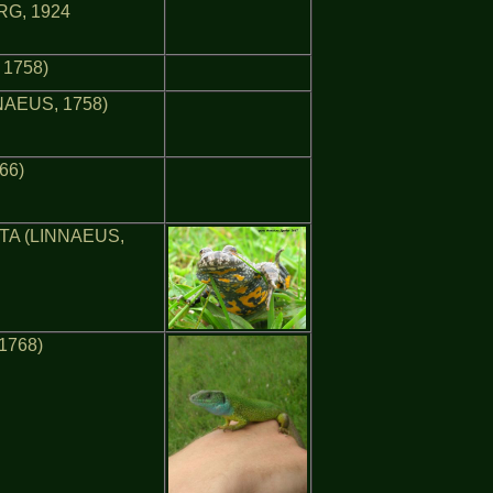
G, 1924
1758)
AEUS, 1758)
66)
TA (LINNAEUS,
1768)