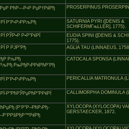
PROSERPINUS PROSERPINA 
 РџР РћР—Р•Р РџР†РќРђ
SATURNIA PYRI ([DENIS &
РЇ Р’Р•Р›РРљРђ
SCHIFERMГњLLER], 1775).
РЇ РЎР•Р Р•Р”РќРЇ
EUDIA SPINI ([DENIS & SC
1775).
РЇ Р РЈР”Рђ
AGLIA TAU (LINNAEUS, 1758
РђР РљРђ
CATOCALA SPONSA (LINNAE
РљРђ РњРђР›РРќРћР’Рђ
PERICALLIA MATRONULA (LI
¦РЇ Р’Р•Р›РРљРђ
CALLIMORPHA DOMINULA (L
¦РЇ-Р“РћРЎРџРћР”РРќРЇ
XYLOCOPA (XYLOCOPA) VA
РџРђ (Р‘Р”Р–РћР›Рђ-
GERSTAECKER, 1872.
Р—Р’РР§РђР™РќРђ
XYLOCOPA (XYLOCOPA) VI