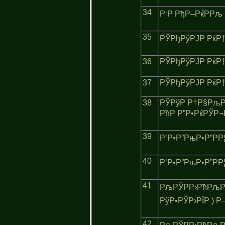
34
Р‘Р РђР–РќРРљ
35
РЎРђРўРЈР РќР†
36
РЎРђРўРЈР РќР†
37
РЎРђРўРЈР РќР†
38
РЎРўР Р†Р§Рљ
РћР Р”Р•РќРЎР¬
39
Р’Р•Р”РњР•Р”РР
40
Р’Р•Р”РњР•Р”РР
41
РљРЎРР›РћРљРћ
РўР•РЎР›РЇР ) 
42