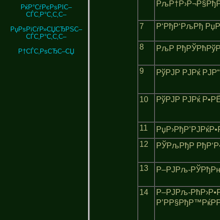
РљР†Р›Р¬Р§РђР
РќР°СѓРєРѕРІС–
СЃС‚Р°С‚С‚С–
7
Р‘РђР‘РљРђ РџР
РџРѕРїСѓР»СЏСЂРЅС–
СЃС‚Р°С‚С‚С–
8
РљР РђРЎРћРўР
Р†СЃС‚РѕСЂС–СЏ
9
РўРЈР РЈРќ РЈР
10
РўРЈР РЈРќ Р•Р
11
РџР›РђР’РЈРќР•
12
РЎРљРђР РђР‘Р
13
Р–РЈРљ-РЎРђРњ
14
Р–РЈРљ-РћР›Р•Р
Р’РР§РђР™РќР