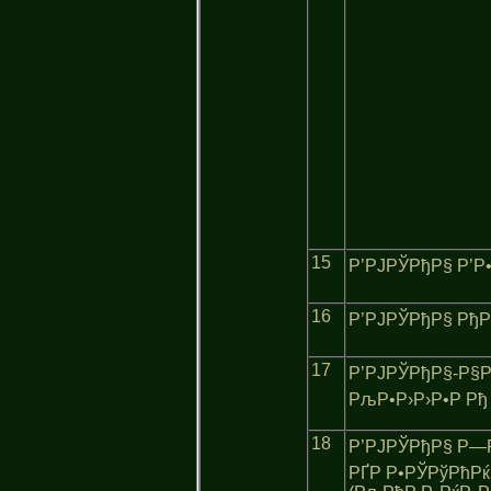
15
Р’РЈРЎРђР§ Р’Р
16
Р’РЈРЎРђР§ Рђ
17
Р’РЈРЎРђР§-Р§Р
РљР•Р›Р›Р•Р Рђ
18
Р’РЈРЎРђР§ Р—Р
РҐР Р•РЎРўРћРќ