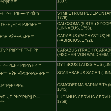
1807).
ЎРўРР™
•Р Р•Р’'РЇР—РђРќРђ
SYMPETRUM PEDEMONTANU
1776).
CALOSOMA (S.STR.) SYCO
†Р› РџРђРҐРЈР§РР™
(LINNAEUS, 1758).
CARABUS (PACHYSTUS) H
“РћР РЎР¬РљРР™
(FABRICIUS, 1792).
ЁРўР РђР™РҐР•Р Рђ
CARABUS (TRACHYCARABU
(FISCHER VON WALDHEIM, 1
DYTISCUS LATISSIMUS (LIN
Р¦Р¬ РЁРР РћРљРР™
SCARABAEUS SACER (LINNA
•Р™ РЎР’РЇР©Р•РќРќРР™
OSMODERMA BARNABITA (
Р†РўРќРРљ
1845).
ќР¬, Р РћР“РђР§ Р—
LUCANUS CERVUS CERVUS
1758).
Р™