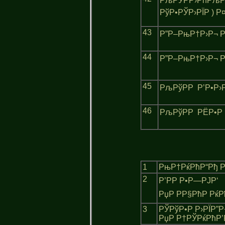
РљРЎРР›РћРљРћ
РўР•РЎР›РЇР ) 
43
Р”Р–РњР†Р›Р¬ 
44
Р”Р–РњР†Р›Р¬ 
45
РљРўРР Р’Р•Р
46
РљРўРР РЁР•Р 
1
РњР†РќРћР“Рђ 
2
Р’РР Р•Р—РЈР‘
РџР РР§РћР Р
3
РЎРўР•Р Р›РЇР”Р
РџР Р†РЎРќРћР’