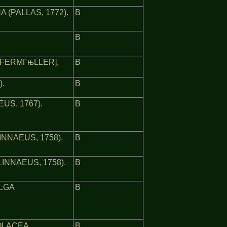
(PALLAS, 1772).
В
В
HIFERMГњLLER],
В
).
В
US, 1767).
В
NNAEUS, 1758).
В
INNAEUS, 1758).
В
LGA
В
OLACEA
В