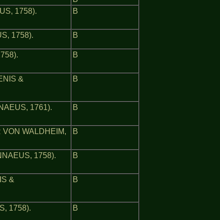
S, 1758).
В
S, 1758).
В
758).
В
ENIS &
В
AEUS, 1761).
В
R VON WALDHEIM,
В
NAEUS, 1758).
В
S &
В
, 1758).
В