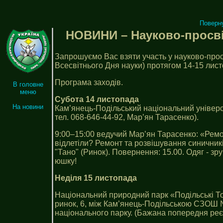
Поверн
НОВИНИ – Науково-просвіт
Запрошуємо Вас взяти участь у науково-прос
Всесвітнього Дня науки) протягом 14-15 лист
Програма заходів.
В головне
меню
Субота 14 листопада
На новини
Кам’янець-Подільський національний універси
тел. 068-646-44-92, Мар’ян Тарасенко).
9:00–15:00 ведучий Мар’ян Тарасенко: «Ремо
відлетіли? Ремонт та розвішування синичників
"Тано" (Ринок). Повернення: 15.00. Одяг - зру
юшку!
Неділя 15 листопада
Національний природний парк «Подільські То
ринок, 6, між Кам’янець-Подільською СЗОШ №
національного парку. (Бажана попередня реєс