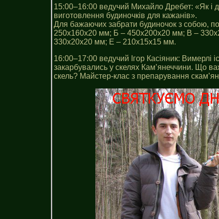
15:00–16:00 ведучий Михайло Дребет: «Як і д
виготовлення будиночків для кажанів».
Для бажаючих забрати будиночок з собою, пот
250х160х20 мм; Б – 450х200х20 мм; В – 330х
330х20х20 мм; Е – 210х15х15 мм.
16:00–17:00 ведучий Ігор Касіяник: Вимерлі і
закарбувались у скелях Кам’янеччини. Що важ
скель? Майстер-клас з препарування скам’ян