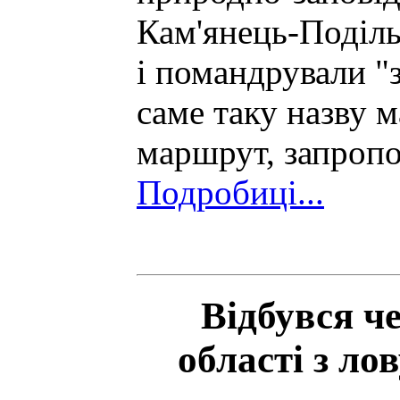
Кам'янець-Поділь
і помандрували "
саме таку назву 
маршрут, запроп
Подробиці...
Відбувся ч
області з ло