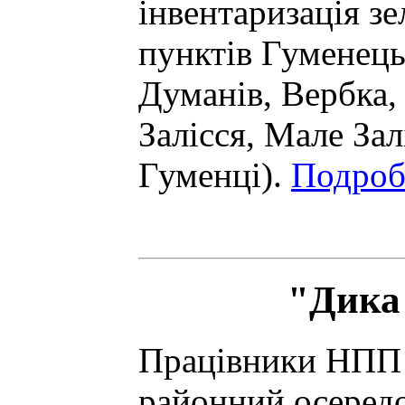
інвентаризація з
пунктів Гуменець
Думанів, Вербка,
Залісся, Мале Зал
Гуменці).
Подроби
"Дика 
Працівники НПП 
районний осередо