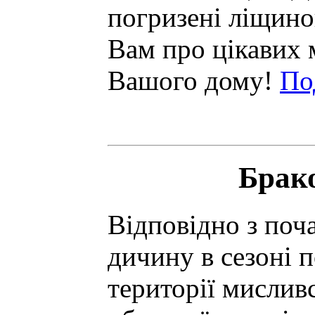
погризені ліщино
Вам про цікавих 
Вашого дому!
По
Брако
Відповідно з поч
дичину в сезоні 
території мислив