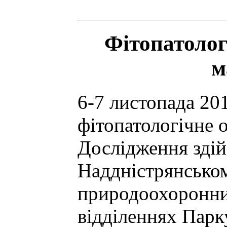
Фітопатолог
м
6-7 листопада 20
фітопатологічне 
Дослідження здій
Наддністрянсько
природоохоронни
відділеннях Парк