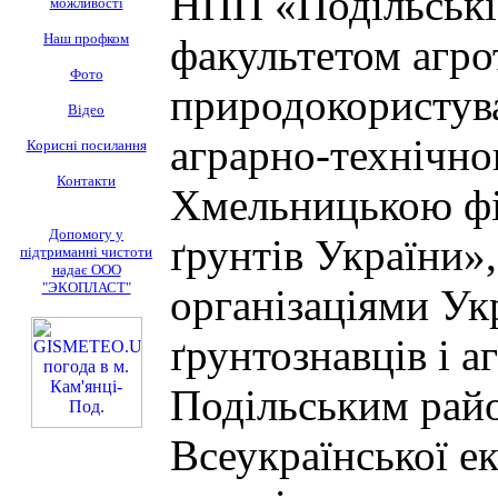
НПП «Подільські 
можливості
Наш профком
факультетом агро
Фото
природокористув
Відео
аграрно-технічно
Корисні посилання
Контакти
Хмельницькою фі
Допомогу у
ґрунтів України»
підтриманні чистоти
надає ООО
"ЭКОПЛАСТ"
організаціями Ук
ґрунтознавців і а
Подільським рай
Всеукраїнської ек