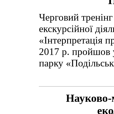
П
Черговий тренінг
екскурсійної дія
«Інтерпретація п
2017 р. пройшов
парку «Подільськ
Науково-
еко