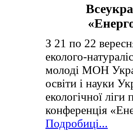
Всеукра
«Енерг
З 21 по 22 верес
еколого-натуралі
молоді МОН Укра
освіти і науки Ук
екологічної ліги
конференція «Ен
Подробиці...