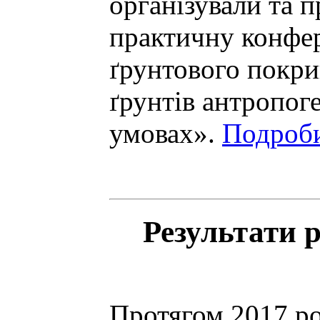
організували та 
практичну конфе
ґрунтового покри
ґрунтів антропог
умовах».
Подроби
Результати 
Протягом 2017 ро