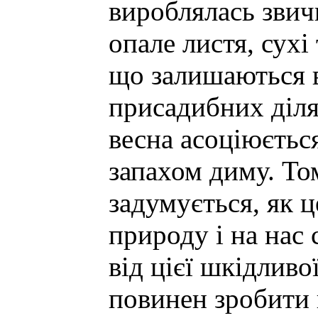
вироблялась звич
опале листя, сухі
що залишаються 
присадибних діля
весна асоціюєтьс
запахом диму. То
задумується, як ц
природу і на нас
від цієї шкідливої
повинен зробити 