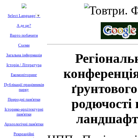
Select Language
▼
А де це?
Варто побачити
Схеми
Регіональ
Загальна інформація
Історія / Література
конференці
Екомоніторинг
ґрунтового
Публікації працівників
парку
родючості 
Природні пам'ятки
Історико-архітектурні
ландшафті
пам'ятки
Археологічні пам'ятки
Рекреаційні