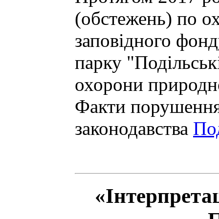
(обстежень) по о
заповідного фон
парку "Подільськ
охорони природн
Факти порушення
законодавства
Под
«Інтерпретац