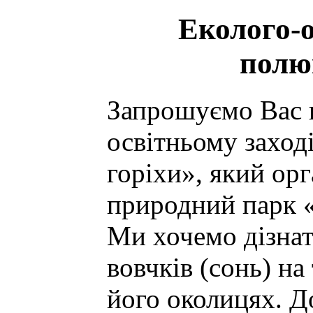
Еколого-о
полю
Запрошуємо Вас в
освітньому заход
горіхи», який ор
природний парк «
Ми хочемо дізнат
вовчків (сонь) на
його околицях. Д