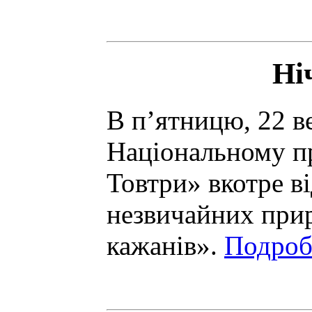
Ні
В п’ятницю, 22 в
Національному п
Товтри» вкотре в
незвичайних при
кажанів».
Подроби