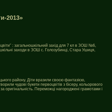
и-2013»
віти" : загальношкільний захід для 7 кл в ЗОШ №6,
ошкільні заходи в ЗОШ с. Голозубинці, Стара Ушиця,
цького району. Діти вразили своєю фантазією,
орили чудові букети первоцвітів з бісеру, кольорового
 за оригінальність. Переможці нагороджені грамотами і