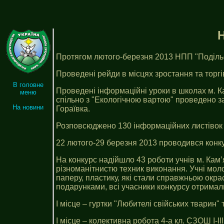
Протягом лютого-березня 2013 НПП "Подільс
Проведені рейди в місцях зростання та торгі
В головне
Проведені інформаційні уроки в школах м. К
меню
спільно з "Екологічною вартою" проведено за
На новини
Гораївка.
Розповсюджено 130 інформаційних листівок се
22 лютого-29 березня 2013 проводився конку
На конкурс надійшло 43 роботи учнів м. Кам’
різноманітнистю техник виконання. Учні мол
паперу, пластику, які стали справжньою окра
подарунками, всі учасники конкурсу отримал
І місце – гуртки "Любителі свійських тварин"
І місце – колективна робота 4-а кл. СЗОШ І-ІІ