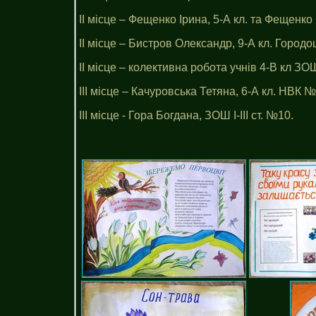
ІІ місце – Фещенко Ірина, 5-А кл. та Фещенк
ІІ місце – Бистров Олександр, 9-А кл. Городо
ІІ місце – колективна робота учнів 4-В кл ЗОШ 
ІІІ місце – Качуровська Тетяна, 6-А кл. НВК 
ІІІ місце - Гора Богдана, ЗОШ І-ІІІ ст. №10.