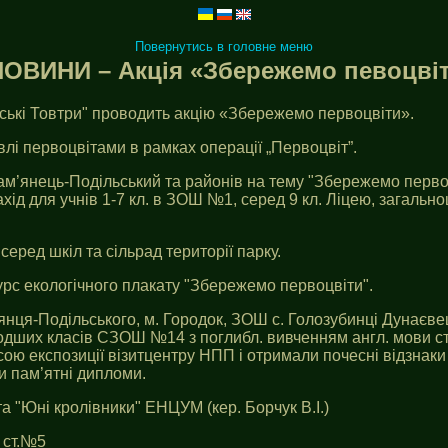
Повернутись в головне меню
НОВИНИ – Акція «Збережемо певоцвіт
ькі Товтри" проводить акцію «Збережемо первоцвіти».
влі первоцвітами в рамках операції „Первоцвіт”.
ам’янець-Подільський та районів на тему "Збережемо первоц
хід для учнів 1-7 кл. в ЗОШ №1, серед 9 кл. Ліцею, загальн
ред шкіл та сільрад території парку.
рс екологічного плакату "Збережемо первоцвіти".
янця-Подільського, м. Городок, ЗОШ с. Голозубинці Дунаєве
одших класів СЗОШ №14 з поглибл. вивченням англ. мови ств
сою експозиції візитцентру НПП і отримали почесні відзнаки
и пам’ятні дипломи.
 та "Юні кролівники" ЕНЦУМ (кер. Борчук В.І.)
І ст.№5