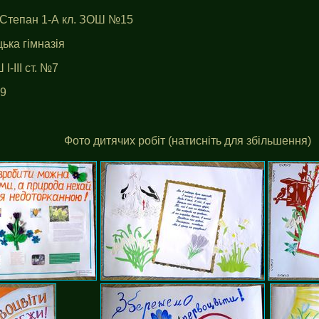
о Степан 1-А кл. ЗОШ №15
цька гімназія
І-ІІІ ст. №7
№9
Фото дитячих робіт (натисніть для збільшення)