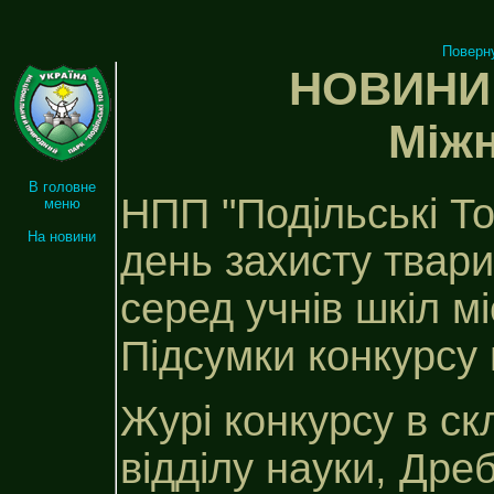
Поверн
НОВИНИ 
Міжн
В головне
НПП "Подільські То
меню
На новини
день захисту твари
серед учнів шкіл мі
Підсумки конкурсу 
Журі конкурсу в ск
відділу науки, Дреб