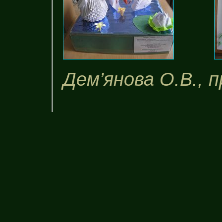
Дем’янова О.В., п