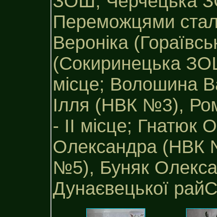
ЗОШ, Черчецька З
Переможцями стали
Вероніка (Гораївсь
(Сокиринецька ЗОШ
місце; Волошина В
Ілля (НВК №3), Р
- II місце; Гнатюк
Олександра (НВК 
№5), Буняк Олексан
Дунаєвецької рай