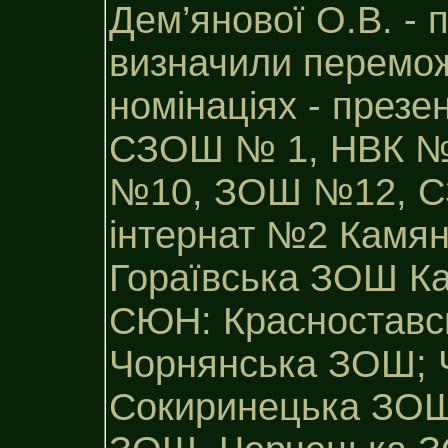
Дем’янової О.В. - п
визначили перемож
номінаціях - презе
СЗОШ № 1, НВК №
№10, ЗОШ №12, С
інтернат №2 Камян
Гораївська ЗОШ Ка
СЮН: Красноставс
Чорнянська ЗОШ; 
Сокиринецька ЗОШ,