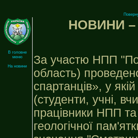
Поверн
НОВИНИ – 
В головне
За участю НПП "По
меню
На новини
область) проведен
спартанців», у які
(студенти, учні, вч
працівники НПП та 
геологічної пам'ят