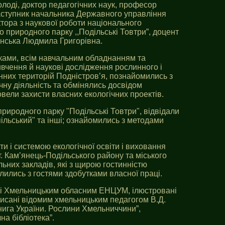
олоді, доктор педагогічних наук, професор
заступник начальника Державного управління
тора з наукової роботи національного
 природного парку ,,Подільські Товтри”, доцент
інська Людмила Григорівна.
ками, всім навчальним обладнанням та
ивчення й наукові дослідження рослинного і
нних територій Подністров’я, познайомились з
чну діяльність та обмінялись досвідом
овели захисти власних екологічних проектів.
иродного парку "Подільські Товтри", відвідали
пільський" та інші; ознайомились з методами
и і системою екологічної освіти і виховання
т. Кам’янець-Подільського району та міського
льних закладів, які з щирою гостинністю
ілились з гостями здобутками власної праці.
ані Хмельницьким обласним ЕНЦУМ, ілюстровані
написані відомим хмельницьким педагогом В.Д.
нига України. Рослини Хмельниччини”,
на бібліотека”.