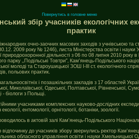
Повернутись в головне меню
нський збір учасників екологічних ек
практик
міжнародних очно-заочних масових заходів з учнівською та с
 30.12. 2009 року № 1246), листа Міністерства освіти і науки 
ої природоохоронної діяльності з 06 по 08 липня 2010 року 
о парку ,,Подільські Товтри”, Кам’янець-Подільського націон
ької молоді та Староушицької ЗОШ І-ІІІ ст. екологічного спр
дів, польових практик.
 загальноосвітніх і позашкільних закладів з 17 областей Укра
ької, Миколаївської, Одеської, Полтавської, Рівненської, Сумс
 - біологи з Польщі.
стійними учасниками комплексних науково-дослідних експедиц
кології, ентомології, орнітології, ботаніки, зоології.
оводилось в актовій залі Кам’янець-Подільського Національ
о відпочинку до учасників збору звернулись ректор Кам’янец
чальника обласного управління освіти і науки Хмельницької 