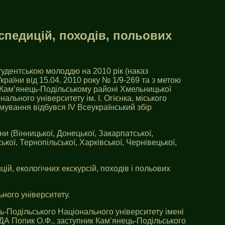
спедицій, походів, польових
тудентською молоддю на 2010 рік (наказ
України від 15.04. 2010 року № 1/9-269 та з метою
в Кам’янець-Подільському районі Хмельницької
ального університету ім. І. Огієнка, міського
ямування відбувся ІV Всеукраїнський збір
їни (Вінницької, Донецької, Закарпатської,
ької, Тернопільської, Харківської, Чернівецької,
ій, екологічних екскурсій, походів і польових
ного університету.
ь-Подільського Національного університету імені
ОДА Попик О.Ф., заступник Кам’янець-Подільського