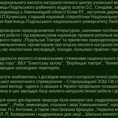
аціонального еколого-натуралістичного центру учнівської м
нець-Подільського районного відділу освіти О.С. Сендзюк, 
довища у Хмельницькій області Білик Р.Г., заступник дирек
О.П.Кучинська, старший науковий співробітник Національного
ня Кам’янець-Подільського національного університету Люб
відповідною природознавчою літературою, наочними посібни
ої роботи і під керівництвом науковців провели ретельне в
ного парку ,,Подільські Товтри” та прилеглих природоохоро
 Хмельниччини, прозвітували про власну еколого-натуралісти
 час екологічних експедицій, походів, польових практик і пр
друвати еколого-пізнавальними стежинами національного пр
ву гору", ВБУ "Бакотську затоку", "Вербецькі товтри", "Княж
иродно-заповідних територіях.
агоги знайомились з досвідом еколого-натуралістичної робот
ні шкіл екологічного спрямування – Староушицької ЗОШ І-ІІІ с
ької молоді - одного із кращих в Україні профільних позашкі
ену в цих закладах базу еколого-натуралістичної роботи і д
для юних дослідників природи були використані, надруков
ини’’, ,,Риби, земноводні, плазуни і звірі Хмельниччини”, 
м, Н.І. Антонюк, а також ілюстрована брошура ,,Червона к
 П. Казіміровою і надрукована для акції ,, Шкільна екологіч