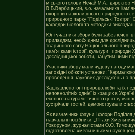
міського голови Нечай М.А., директор Н
В.В.Вербицький, в.о. начальника Кам’я
охорони навколишнього природного сере
природного парку "Подільські Товтри" 
кафедри біології та методики викладан
Юні учасники збору були забезпечені 
приладдям, необхідним для дослідницьк
тваринного світу Національного природ
пам’ятками історії, культури і природи
дослідницької роботи, набутим ними під
Учасники збору мали чудову нагоду ман
заповідні об'єкти установи: "Кармалюко
проведення наукових досліджень на пр
Зацікавлено юні природолюби та їх пед
неповнолітніх однієї із кращих в Украї
еколого-натуралістичного центру учнівс
зустрічали гостей, демонстрували створ
Як визначники фауни і флори Поділля 
навчальні посібники, ,,Птахи Хмельничч
Говоруном, журналістами О.О. Тимощуко
підготовлена хмельницьким науковцем Л.