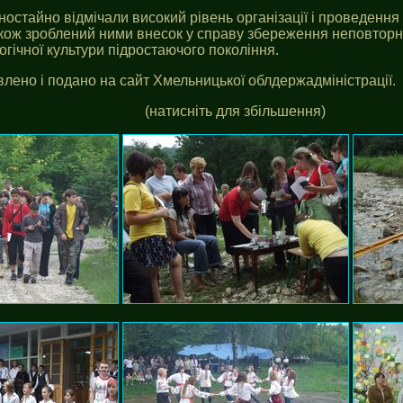
остайно відмічали високий рівень організації і проведення
акож зроблений ними внесок у справу збереження неповторно
гічної культури підростаючого покоління.
влено і подано на сайт Хмельницької облдержадміністрації.
(натисніть для збільшення)