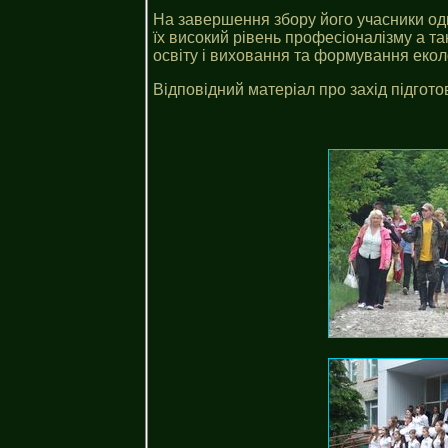
На завершення збору його учасники одн
їх високий рівень професіоналізму а т
освіту і виховання та формування еколо
Відповідний матеріал про захід підгото