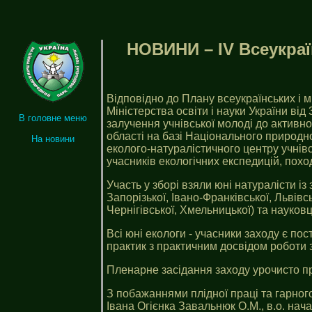
НОВИНИ – ІV Всеукраї
Відповідно до Плану всеукраїнських і 
Міністерства освіти і науки України від
В головне меню
залучення учнівської молоді до активн
області на базі Національного природног
На новини
еколого-натуралістичного центру учнівс
учасників екологічних експедицій, похо
Участь у зборі взяли юні натуралісти із
Запорізької, Івано-Франківської, Львівс
Чернігівської, Хмельницької) та науковці
Всі юні екологи - учасники заходу є по
практик з практичним досвідом роботи з е
Пленарне засідання заходу урочисто пр
З побажаннями плідної праці та гарног
Івана Огієнка Завальнюк О.М., в.о. на