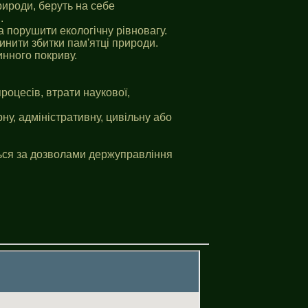
рироди, беруть на себе
.
а порушити екологічну рівновагу.
инити збитки пам'ятці природи.
инного покриву.
роцесів, втрати наукової,
у, адміністративну, цивільну або
ться за дозволами держуправління