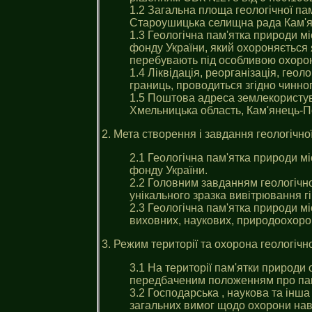
1.2 Загальна площа геологічної па
Староушицька селищна рада Кам'ян
1.3 Геологічна пам'ятка природи м
фонду України, який охороняється 
перебувають під особливою охоро
1.4 Ліквідація, реорганізація, гео
границь, проводиться згідно чинно
1.5 Поштова адреса землекористу
Хмельницька область, Кам'янець-П
2. Мета створення i завдання геологічн
2.1 Геологічна пам'ятка природи м
фонду України.
2.2 Головним завданням геологічн
унікального зразка вивітрювання гі
2.3 Геологічна пам'ятка природи м
виховних, наукових, природоохорон
3. Режим території та охорона геологіч
3.1 На території пам'ятки природи
передбаченим положенням про пам
3.2 Господарська , наукова та інш
загальних вимог щодо охорони на