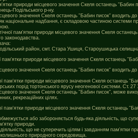
м'ятки природи місцевого значення Скеля останець "Бабин пи
ець-Подільського р-ну.
ісцевого значення Скеля останець "Бабин писок" входить д
як національне надбання, є складовою частиною системи при
ною.
логічної пам'ятки природи місцевого значення Скеля останець
го законодавства.
вача:
одiльський район, смт. Стара Ушиця, Староушицька селищн
ої пам'ятки природи місцевого значення Скеля останець "Баб
ісцевого значення Скеля останець "Бабин писок" входить д
ої пам'ятки природи місцевого значення Скеля останець "Ба
рських порід тортонського ярусу неогенової системи. Ст. 27 
ісцевого значення Скеля останець "Бабин писок", може вико
них, рекреаційних цілях.
ної пам'ятки природи місцевого значення Скеля останець "Ба
 обмежується або забороняється будь-яка діяльність, що суп
'ятку природи.
а діяльність, що не суперечить цілям i завданням пам'ятки 
вколишнього природного середовища.