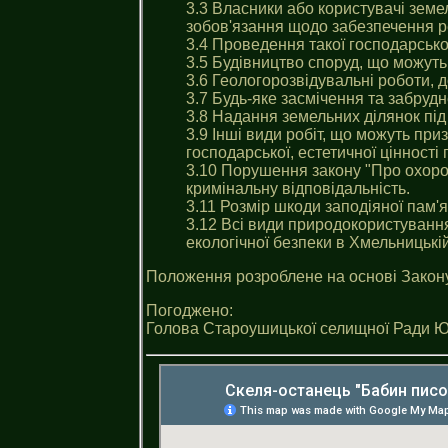
3.3 Власники або користувачі земе
зобов'язання щодо забезпечення ре
3.4 Проведення такої господарсько
3.5 Будівництво споруд, що можуть
3.6 Геологорозвідувальні роботи, 
3.7 Будь-яке засмічення та забрудн
3.8 Надання земельних ділянок під
3.9 Інші види робіт, що можуть при
господарської, естетичної цінності
3.10 Порушення закону "Про охоро
кримінальну відповідальність.
3.11 Розмір шкоди заподіяної пам'
3.12 Всі види природокористуванн
екологічної безпеки в Хмельницькi
Положення розроблене на основі Закону
Погоджено:
Голова Староушицької селищної Ради Ю