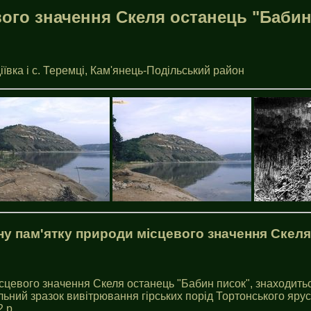
ого значення Скеля останець "Бабин
ївка i с. Теремцi, Кам'янець-Подільський район
ну пам'ятку природи місцевого значення Скеля
сцевого значення Скеля останець "Бабин писок", знаходиться
альний зразок вивітрювання гірських порід Тортонського яру
 р.