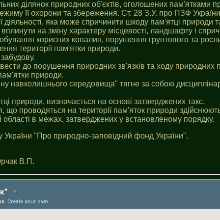
льних ділянок природних об'єктів, оголошених пам'ятками п
жиму її охорони та збереження. Ст. 28 З.У. про ПЗФ України
ї діяльності, яка може спричинити шкоду пам'ятці природи т
 вплинути на зміну характеру місцевості, ландшафту i сприч
добування корисних копалин, порушення грунтового та росл
ення території пам'ятки природи.
 забудову.
звести до порушення природних зв'язків та ходу природних п
 пам'ятки природи.
ну навколишнього середовища" тягне за собою дисциплінарн
ятці природи, визначається на основі затверджених такс.
я, що проводяться на території пам'яток природи здійснюю
й області в межах, затверджених у встановленому порядку.
 України "Про природно-заповідний фонд України".
рчак В.П.