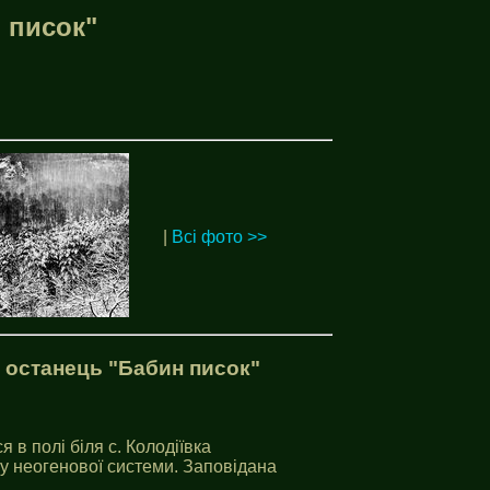
 писок"
|
Всі фото >>
 останець "Бабин писок"
 в полі біля с. Колодiївка
су неогенової системи. Заповідана