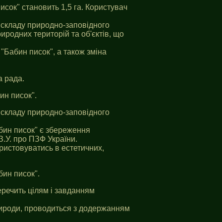
сок" становить 1,5 га. Користувач
о складу природно-заповiдного
родних територій та об'єктів, що
 "Бабин писок", а також зміна
а рада.
ин писок".
о складу природно-заповiдного
бин писок" є збереження
З.У. про ПЗФ України.
ристовуватись в естетичних,
бин писок".
еречить цілям i завданням
природи, проводиться з додержанням