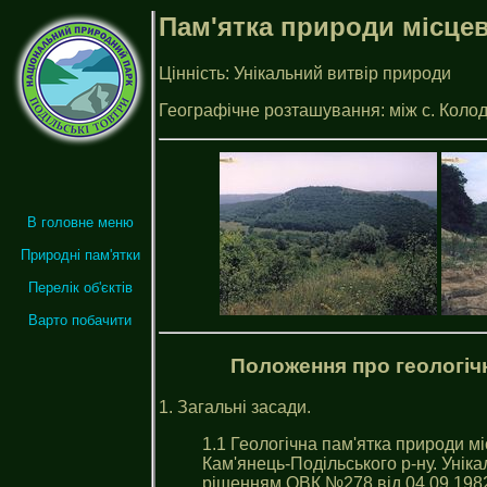
Пам'ятка природи місцев
Цінність: Унiкальний витвiр природи
Географiчне розташування: мiж с. Колодi
В головне меню
Природні пам'ятки
Перелік об'єктів
Варто побачити
Положення про геологіч
1. Загальні засади.
1.1 Геологічна пам'ятка природи мі
Кам'янець-Подільського р-ну. Унік
рішенням ОВК №278 від 04.09.1982