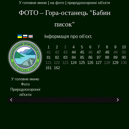
У головне меню
|
на фото
|
природоохоронні об'єкти
ФОТО – Гора-останець "Бабин
писок"
Інформація про об'єкт
.
1
2
3
4
5
6
7
8
9
10
41
42
43
44
45
46
47
48
49
50
81
82
83
84
85
86
87
88
89
90
121
122
123
124
125
126
127
128
129
130
161
162
У головне меню
Фото
Природоохоронні
об'єкти