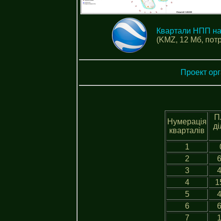
Квартали НПП на
(KMZ, 12 Мб, пот
Проект орг
П
Нумерація
ді
кварталів
1
2
6
3
4
4
1
5
4
6
6
7
1