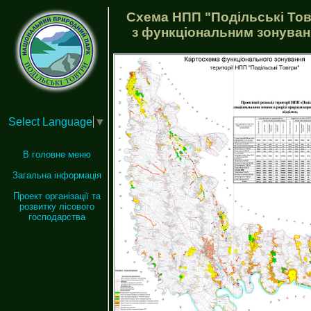
Схема НПП "Подільські То
з функціональним зонува
Select Language
▼
В головне меню
Загальна інформація
Проект організації та
розвитку лісового
господарства