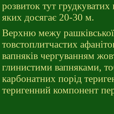
розвиток тут грудкуватих 
яких досягає 20-30 м.
Верхню межу рашківської 
товстоплитчастих афаніто
вапняків чергуванням жовт
глинистими вапняками, то
карбонатних порід териге
теригенний компонент пе