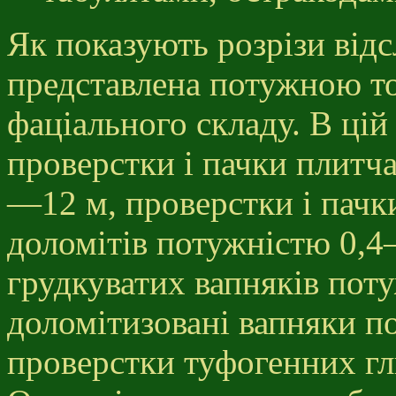
Як показують розрізи відс
представлена потужною т
фаціального складу. В цій
проверстки і пачки плитч
—12 м, проверстки і пачки
доломітів потужністю 0,4
грудкуватих вапняків пот
доломітизовані вапняки п
проверстки туфогенних г