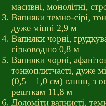
масивні, монолітні, стр
Вапняки темно-сірі, то
дуже міцні 2,9 м
Вапняки чорні, грудкува
сірководню 0,8 м
Вапняки чорні, афанітов
тонкоплитчасті, дуже м
(0,5—1,0 см) глини, з 
решткам 11,8 м
Доломіти вапнисті, темн