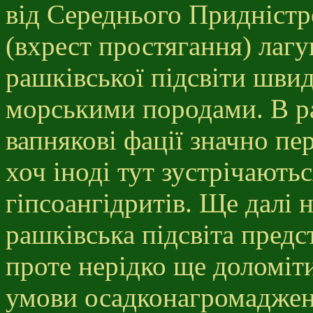
від Середнього Придністро
(вхрест простягання) лагу
рашківської підсвіти шви
морськими породами. В рай
вапнякові фації значно п
хоч іноді тут зустрічають
гіпсоангідритів. Ще далі на
рашківська підсвіта предс
проте нерідко ще доломіт
умови осадконагромаджен