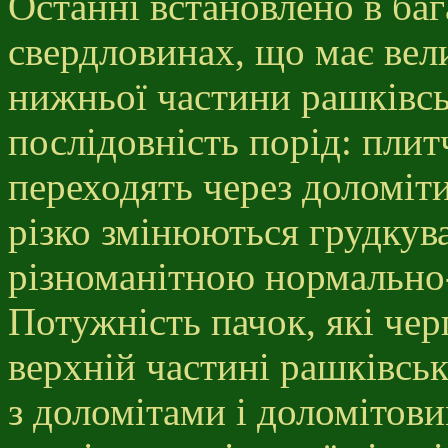
Останні встановлено в баг
свердловинах, що має вел
нижньої частини рашківськ
послідовність порід: плит
переходять через доломіти
різко змінюються грудкув
різноманітною нормальн
Потужність пачок, які чер
верхній частині рашківськ
з доломітами і доломітов