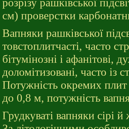
розрізу рашківської підс
см) проверстки карбонатни
Вапняки рашківської підсві
товстоплитчасті, часто ст
бітумінозні і афанітові, д
доломітизовані, часто із 
Потужність окремих плит 
до 0,8 м, потужність вап
Грудкуваті вапняки сірі й 
За літологічними особлив