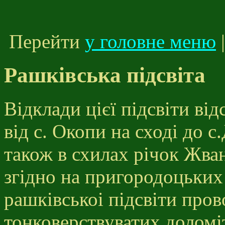
Перейти
у головне меню
Рашківська підсвіта
Відклади цієї підсвіти ві
від с. Окопи на сході до с
також в схилах річок Жва
згідно на пригородоцьки
рашківськоі підсвіти пров
тонковерствуватих доломі