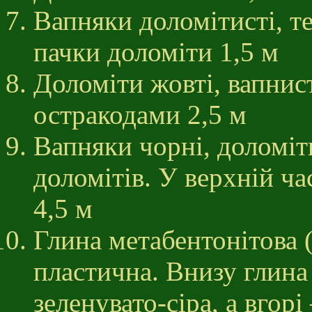
Вапняки доломітисті, те
пачки доломіти 1,5 м
Доломіти жовті, вапнисті
остракодами 2,5 м
Вапняки чорні, доломіт
доломітів. У верхній ч
4,5 м
Глина метабентонітова (
пластична. Внизу глина
зеленувато-сіра, а вгорі