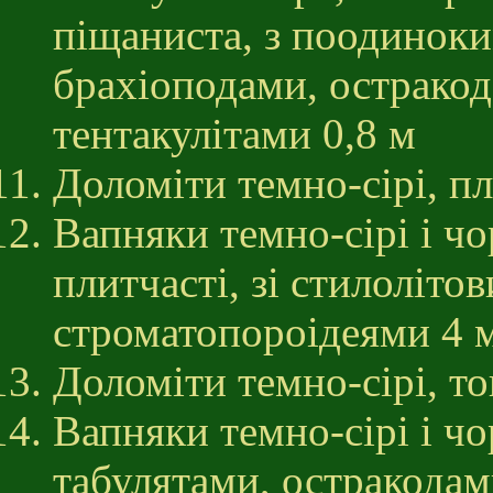
піщаниста, з поодиноки
брахіоподами, остракод
тентакулітами 0,8 м
Доломіти темно-сірі, пл
Вапняки темно-сірі і чо
плитчасті, зі стилоліто
строматопороідеями 4 
Доломіти темно-сірі, то
Вапняки темно-сірі і чо
табулятами, остракодам