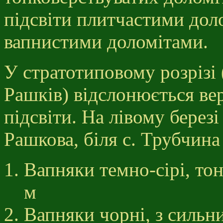
підсвіти плитчастими дол
вапнистими доломітами.
У стратотиповому розрізі 
Рашків) відслонюється ве
підсвіти. На лівому березі 
Рашкова, біля с. Трубчина
Вапняки темно-сірі, то
м
Вапняки чорні, з сильн