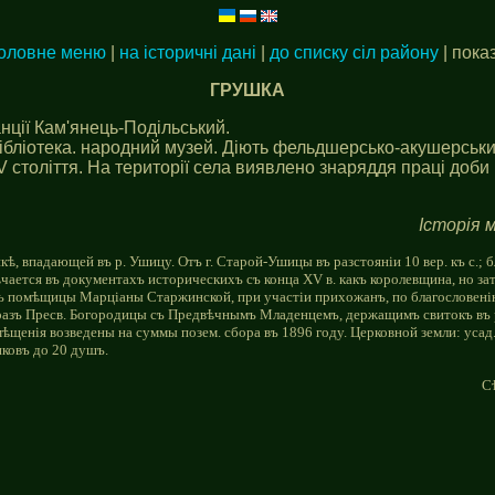
головне меню
|
на історичні дані
|
до списку сіл району
| пока
ГРУШКА
анції Кам'янець-Подільський.
 бібліотека. народний музей. Діють фельдшерсько-акушерськ
V столiття. На територiї села виявлено знаряддя працi доби
Історія м
 впадающей въ р. Ушицу. Отъ г. Старой-Ушицы въ разстояніи 10 вер. къ с.; бл
трѣчается въ документахъ историческихъ съ конца XV в. какъ королевщина, но 
емъ помѣщицы Марціаны Старжинской, при участіи прихожанъ, по благословені
разъ Пресв. Богородицы съ Предвѣчнымъ Младенцемъ, держащимъ свитокъ въ р
енія возведены на суммы позем. сбора въ 1896 году. Церковной земли: усад. 2
иковъ до 20 душъ.
Сѣ