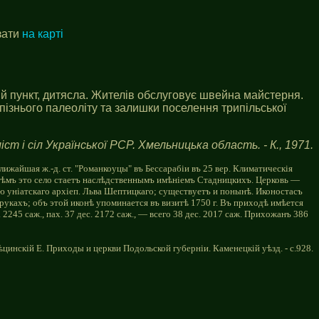
зати
на карті
ий пункт, дитясла. Жителів обслуговує швейна майстерня.
 пiзнього палеолiту та залишки поселення трипiльської
іст і сіл Української РСР. Хмельницька область. - К., 1971.
ижайшая ж.-д. ст. "Романкоуцы" въ Бессарабіи въ 25 вер. Климатическія
затѣмъ это село стаетъ наслѣдственнымъ имѣніемъ Стадницкихъ. Церковь —
ю уніатскаго архіеп. Льва Шептицкаго; существуетъ и понынѣ. Иконостасъ
укахъ; объ этой иконѣ упоминается въ визитѣ 1750 г. Въ приходѣ имѣется
245 саж., пах. 37 дес. 2172 саж., — всего 38 дес. 2017 саж. Прихожанъ 386
цинскiй Е. Приходы и церкви Подольской губернiи. Каменецкiй уѣзд. - с.928.