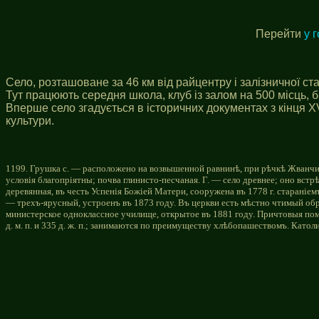
Перейти
у 
Село, розташоване за 46 км від райцентру і залізничної ст
Тут працюють середня школа, клуб із залом на 500 місць,
Вперше село згадується в iсторичних документах з кiнця X
культури.
1199. Грушка с. — расположено на возвышенной равнинѣ, при рѣчкѣ Жванчикѣ,
условія благопріятны; почва глинисто-песчаная. Г. — село древнее; оно вс
деревянная, въ честь Успенія Божіей Матери, сооружена въ 1778 г. старані
— трехъ-ярусный, устроенъ въ 1873 году. Въ церкви есть мѣстно чтимый об
министерское одноклассное училище, открытое въ 1881 году. Причтовыя помѣщ
д. м. п. и 335 д. ж. п.; занимаются по преимуществу хлѣбопашествомъ. Катол