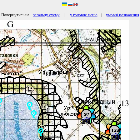
Повернутись на
загальну схему
|
у головне меню
|
умовні позначення