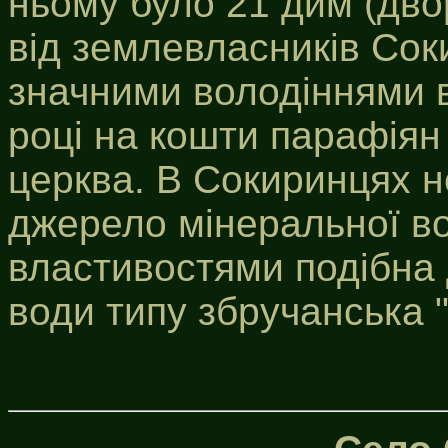
ньому було 21 дим (дво
від землевласників Сок
значними володіннями в
році на кошти парафіян
церква. В Сокиринцях н
джерело мінеральної во
властивостями подібна 
води типу збручанська 