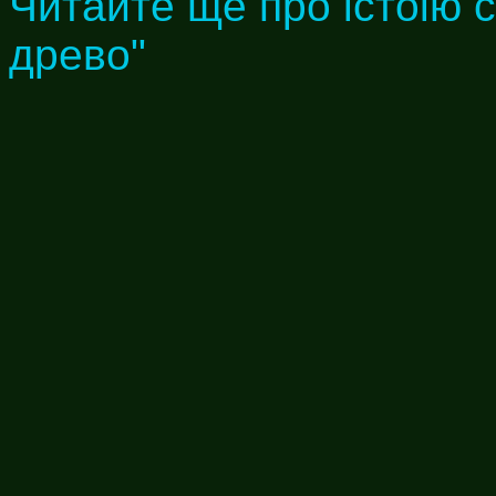
Читайте ще про істоію 
древо"