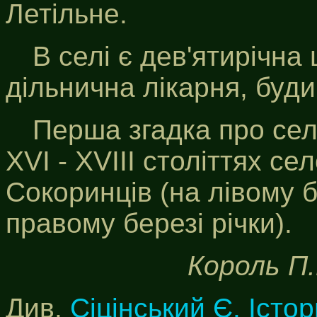
Летільне.
В селі є дев'ятирічна
дільнична лікарня, буди
Перша згадка про сел
ХVI - XVIII століттях с
Сокоринців (на лівому б
правому березі річки).
Король П.
Див.
Сіцінський Є. Істор