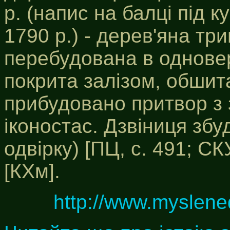
р. (напис на балці під к
1790 р.) - дерев'яна тр
перебудована в одновер
покрита залізом, обши
прибудовано притвор з 
іконостас. Дзвіниця збу
одвірку) [ПЦ, с. 491; СК
[КХм].
http://www.myslene