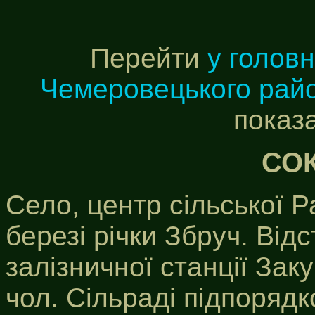
Перейти
у голов
Чемеровецького рай
показ
СО
Село, центр сільської 
березі річки Збруч. Від
залізничної станції Зак
чол. Сільраді підпоряд