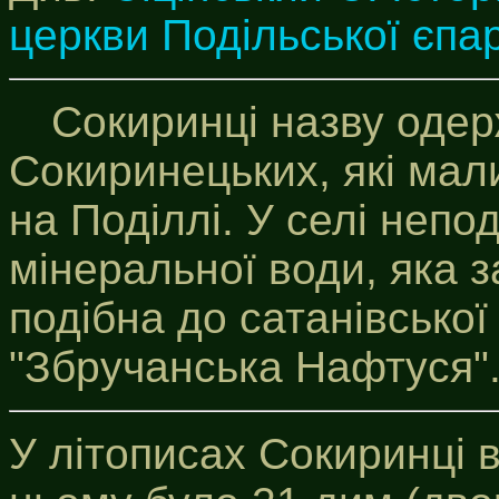
церкви Подільської єпар
Сокиринці назву одер
Сокиринецьких, які мали
на Поділлі. У селі непо
мінеральної води, яка 
подібна до сатанівської
"Збручанська Нафтуся"
У літописах Сокиринці ві