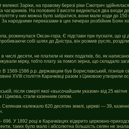
ат великої Заріки, на правому березі ріки Смотрич здійнялас
та чагарників. На половині її висоти видніються два входи д
століття у них можна було забратися, вони мали ходи до 150
 За народними переказами в цих печерах розбійник Боян хова
а, розкинулася Оксан-гора. Є підстави при пускати, що ці д
пробиваючи собі шлях до Дністра, він розмив русло, розділив
 числі десяти, не платили ні яких податків, бо, як написано
ержували мірку, тобто плату за помол зерна, що складало заг
 В 1569-1586 р.р. державцем був Бориславський, пізніше се
ловині XVIII століття Карачківці разом з Циковою утворили 
ській, після смерті якої «высочайшим указом» від 25 квітн
як і Цикова, стали казенним селом.
і. Селянам належало 620 десятин землі, церкві — 39, казенні
н.
 696. У 1892 році в Карачківцях відкрито церковно-приходськ
менти, таких було мало і абсолютна більшість селян не знала