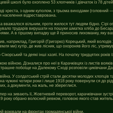
ій школі було охоплено 53 хлопчиків і дівчаток із 78 дітей 
яді хреста, з одним куполом, з трьома виходами (головний — 
ня населення відреставрована.
ва вважалося вільним, проте жилося тут людям бідно. Сірі о
шувало трударів вирушати на пошуки шматка хліба до Бесараб
нями. А в гіршому випадку ще й приносив лихоманку, яку ва
в, наприклад, Григорій (Григорко) Корецький, який володів 
емля ми) хутір, де жив лісник, що охороняв його ліс, утриму
Сікорський та деякі інші хазяї. На початку тридцятих років 
ю війною. Дізналися про неї в Карачківцях із листів вояків-
е страшне побоїще на Далекому Сході розповіли циківчани Д
війна. У солдатський стрій стали десятки молодих хлопців та
 чужині чотири роки і лише 1918 року повернули ся до рідни
их, а документи, на жаль, не збереглися.
пер на зивають її, Жовтневий переворот, карачківчани зустр
19 року обрано волосний ревком, головою якого став житель
й воювали на фронтах громадянської війни.