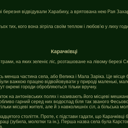
ині березня відвідували Харабиху, а врятована нею Рая Зах
ох тих, кого вона зігріла своїм теплом і любов'ю у лиху годи
Карачківці
втрами, на яких зеленіє ліс, розташоване на лівому березі 
ь менша частина села, або Велика і Мала Заріка. Це місце б
були важкою працею відвойовувати у природі маленькі, мало
тут окремі городи обробляються тільки вручну.
чаток на антонівських полях і називають його місцеві мешка
обливо гарний серед них водоспад біля так званого Фесьовог
льки місцеві жителі, але й з навколишніх сіл, а більська мо
надцятого століття. Проте, є підстави гадати, що Карачківці
аці (зубила, молотки та ін.). Перша назва села була Карсто
в.