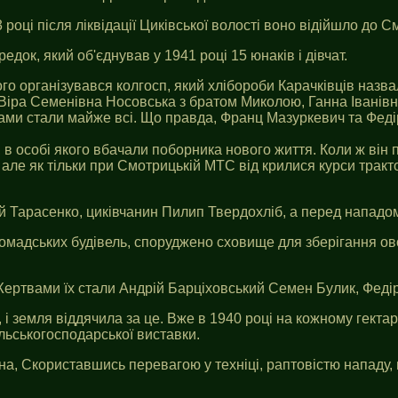
 році після ліквідації Циківської волості воно відійшло до 
док, який об'єднував у 1941 році 15 юнаків і дівчат.
кого організувався колгосп, який хлібороби Карачківців на
 Віра Семенівна Носовська з братом Миколою, Ганна Іванів
ками стали майже всі. Що правда, Франц Мазуркевич та Феді
 в особі якого вбачали поборника нового життя. Коли ж ві
, але як тільки при Смотрицькій МТС від крилися курси тракт
ій Тарасенко, циківчанин Пилип Твердохліб, а перед нападо
ромадських будівель, споруджено сховище для зберігання ово
 Жертвами їх стали Андрій Барціховський Семен Булик, Феді
і земля віддячила за це. Вже в 1940 році на кожному гектар
льськогосподарської виставки.
на, Скориставшись перевагою у техніці, раптовістю нападу, 