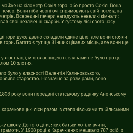
я майже на кілометр Сокіл-гора, або просто Сокіл. Вона
о печер. Вони ніби чорні очі спрямовують свій погляд на
 метрів. Всередині печери нагадують невеликі кімнати;
в свої незліченні скарби. У густому лісі свого часу
ві гори дуже давно складали єдине ціле, але вони стояли
 гори. Багато є тут ще й інших цікавих місць, але вони ще
 у люстрації, між власницею і селянами не було про це
алом 10 злотих.
ло було у власності Валентія Калиновського,
особливе староство. Незначне за розмірами, воно
я 1808 року вони передані статському раднику Аненському
 карачковецькі ліси разом із степанівськими та більськими
у школу. До того діти, яких батьки хотіли вчити,
 грамоти. У 1908 році в Карачківнях мешкало 787 осіб, з