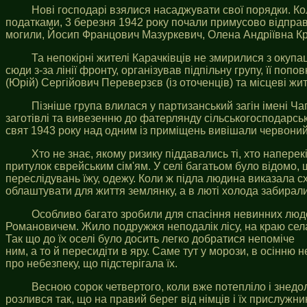
Нові господарі взялися насаджувати свої порядки. К
податками, 3 березня 1942 року почали примусово відправля
могили, Йосип Францович Мазуркевич, Олена Андріївна Кри
Та непокірні жителі Карачківців не змирилися з окуп
сюди з-за лінії фронту, організував підпільну групу, її по
(Юрій) Сергійович Переверзєв (із оточенців) та місцеві ж
Пізніше група влилася у партизанський загін імені Ч
заготівлі та вивезенню до фатерлянду сільськогосподарськ
свят 1943 року над одним із приміщень вивішали червоний
Хто не знає, якому ризику піддавались ті, хто напер
притулок єврейським сім'ям. У селі багатьом було відомо,
переслідувань їжу, одежу. Коли ж підла людина виказала с
облаштувати для життя землянку, а в люті холода забирал
Особливо багато зробили для спасіння невинних люде
Романовичем. Жило подружжя неподалік лісу, на краю села,
Так що до їх оселі було досить легко добратися непоміче
ним, а то й пересидіти в яру. Саме тут у морози, в осінн
про небезпеку, що підстерігала їх.
Весною сорок четвертого, коли вже потепліло і знедо
розлився так, що на правий берег від німців і їх прислужн