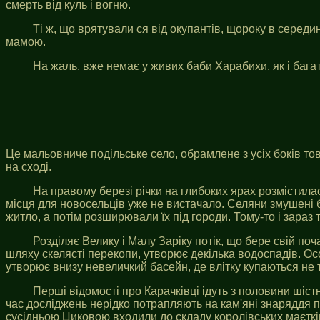
смерть від куль і вогню.
Ті ж, що врятували ся від окупантів, щороку в серед
мамою.
На жаль, вже немає у живих баби Харабихи, як і багать
Це мальовниче подільське село, обрамлене з усіх боків то
на сході.
На правому березі річки на глибоких ярах розмістилас
місця для новосельців уже не вистачало. Селяни змушені 
житло, а потім розширювали їх під городи. Тому-то і зараз 
Розділяє Велику і Малу Заріку потік, що бере свій по
шляху скелясті перекопи, утворює декілька водоспадів. Ос
утворює внизу невеличкий басейн, де влітку купаються не ті
Перші відомості про Карачківці ідуть з половини шіст
час досліджень нерідко потрапляють на кам'яні знаряддя пр
сусідньою Циковою входили до складу королівських маєткі