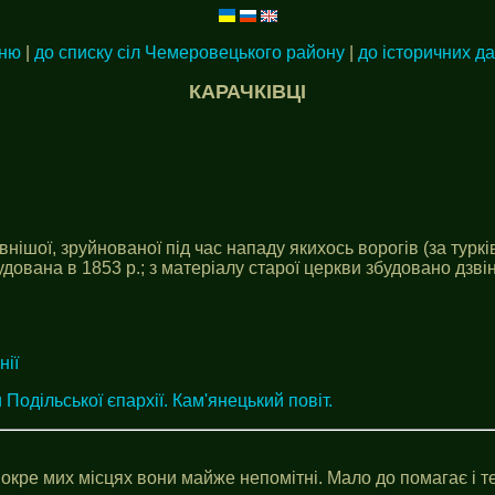
еню
|
до списку сіл Чемеровецького району
|
до історичних д
КАРАЧКІВЦІ
внішої, зруйнованої під час нападу якихось ворогів (за туркі
дована в 1853 р.; з матеріалу старої церкви збудовано дзвін
нії
 Подільської єпархії. Кам'янецький повіт.
окре мих місцях вони майже непомітні. Мало до помагає і те