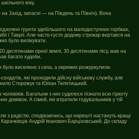
шкільного віку.
на Захід, запасні — на Південь та Північ). Вона
підзолені грунти здебільшого на малодоступних горбках,
ії і Таврії. Але часто-густо додому строкар вертався на
жко було вилікувати.
20 десятинами орної землі, 30 десятинами лісу, мав на
вав багато худоби.
їх було виселено з села, а окремих розкуркулили.
солдатів, які проходили дійсну військову службу, але
анило Сторожук та Юліан Телятицький.
 чоловіків. Багатьом з них судилося пізнати всю гіркоту
х домівок. А сімей, які втратили годувальників у тій
іли з радістю, сподіваючись, що нарешті настануть кращі
 Карачківців Андрій Іванович Барціховський. До складу