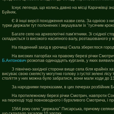
Існує легенда, що колись давно на місці Карачківці з
Буйняк.
Є й інші версії походження назви села. За однією з ни
турки держали тут полонених і змушували їх "гусячим кроком
Багате село на археологічні пам'ятники. Зі східної ст
складається із високого насипного валу, розташованого у 
На південний захід в урочищі Скала збереглося город
На високих пагорбах на правому березі річки Смотрич 
Б.Антонович
розкопав одинадцять курганів, у яких виявились
З північно-західної сторони вище села біля крайніх х
висуває свою скелясту могутню голову з густої зелені лісу 
століття у них можна було забратися, вони мали ходи до 1
За народними переказами, в цих печерах розбійник Бо
На протилежному березі річки Смотрич, навпроти Соко
на переході тоді повноводного і бурхливого Смотрича, і пр
1564 року село "держала" Писарська, причому селяни, 
що складало загалом 10 злотих.