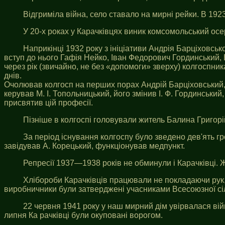
Відгриміла війна, село ставало на мирні рейки. В 1923
У 20-х роках у Карачківцях виник комсомольський осере
Наприкінці 1932 року з ініціативи Андрія Барціховсь
вступ до нього Гафія Нейко, Іван Федорович Гординський,
через рік (звичайно, не без «допомоги» зверху) колгоспни
днів.
Очолював колгосп на перших порах Андрій Барціховський,
керував М. І. Топольницький, його змінив І. Ф. Гординський
присвятив цій професії.
Пізніше в колгоспі головували житель Балина Григор
За період існування колгоспу було зведено дев'ять г
завідував А. Корецький, функціонував медпункт.
Репресії 1937—1938 років не обминули і Карачківці.
Хлібороби Карачківців працювали не покладаючи рук, 
виробничники були затверджені учасниками Всесоюзної сі
22 червня 1941 року у наш мирний дім увірвалася вій
липня Ка рачківці були окуповані ворогом.