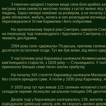
З північно-західної сторони вище села біля крайніх х
висуває свою скелясту могутню голову з густої зелені лісу 
південь. Зараз печери невеликі за розміром, а на початку 
дуже обсмалені, мабуть, колись в них розкладали вогнища.
переховувалися Устим Кармелюк і його побратими.
На протилежному березі ріки Смотрич, навпроти Сокол
на перешкоді тоді повноводного і бурхливого Смотрича, і, 
чекають дослідника.
1564 року село «держала» Псарська, причому селяни, в
досягнуто остаточної згоди. Тут же був млин, від якого од
У наступному році Карачківці належали Кочминському.
кам'янецького старости, з 1626 року — Сільницького. У по
приносило близько семи тисяч злотих прибутку.
На початку XIX століття Карачківці належали Малахов
без сплати орендної суми. А потім у 1830 році Карачківці, 
У 1820 році тут про живав 121 селянин чоловічої стат
складали окреме лісництво загальною площею 246 десяти
Дворів тоді у Карачківцях налічувалось 139, жителів —
відвідували Циківську школу, але, як свідчать архівні доку