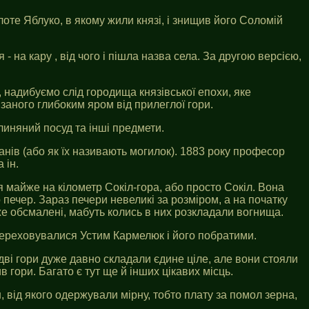
лоте Яблуко, в якому жили князі, і знищив його Соломій
- на кару , від чого і пішла назва села. За другою версією,
о, надибуємо слід городища князівської епохи, яке
ізаного глибоким яром від прилеглої гори.
линяний посуд та інші предмети.
анів (або як їх називають могилок). 1883 року професор
 ін.
я майже на кілометр Сокіл-гора, або просто Сокіл. Вона
о печер. Зараз печери невеликі за розміром, а на початку
же обсмалені, мабуть колись в них розкладали вогнища.
 переховувалися Устим Кармелюк і його побратими.
дві гори дуже давно складали єдине ціле, але вони стояли
 гори. Багато є тут ще й інших цікавих місць.
, від якого одержували мірну, тобто плату за помол зерна,