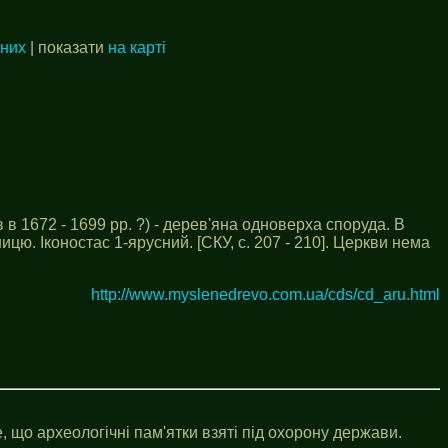
аних
| показати
на карті
в в 1672 - 1699 рр. ?) - дерев'яна одноверха споруда. В
ицю. Іконостас 1-ярусний. [СКУ, с. 207 - 210]. Церкви нема
http://www.myslenedrevo.com.ua/cds/cd_aru.html
, що археологічні пам'ятки взяті під охорону держави.