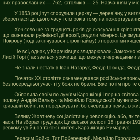
них православних — 762, католиків — 25. Навчанням у місцев
У 1853 році тут спорудили церкву — дерев'яну, у вигл
збереглася до цього часу і сім років тому на пожертвуван
Хоч село ще за тридцять років до скасування кріпацт
що зазнавали руйнівної дії ерозії, родили мізерно. Це зму
Покрову (тоді закінчувався строк найму) з порожніми кише
Не всі, однак, у Карачківцях злидарювали. Заможно жи
Лисій Горі (так зветься урочище, що межує з черчецькими з
Не знали нестатків Іван Назарук, Федір Шкунда. Федір 
Початок XX століття ознаменувався російсько-японсько
безпосередньої учас- ті у боях не брали. Вже потім про т
Обпалила своїм по лум'ям Карачківці і перша світова 
полону. Андрій Вальчук та Михайло Городиський мучилися на
кривавій бойні, не перерахувати, бо очевидців немає в жив
Велику Жовтневу соціалістичну революцію. або, як те
часи. На зборах трудящих Циківської волості 18 травня 19
ревкому увійшов також і житель Карачківців Римарчук.
Герасим Бойко, Тит Побережний, Михайло Городиськи