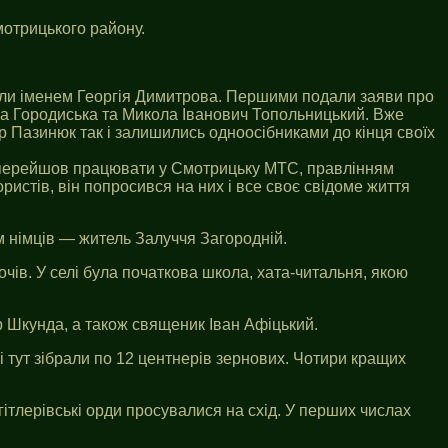
Смотрицького району.
звали іменем Георгія Димитрова. Першими подали заяви про
на Городиська та Микола Іванович Топольницький. Вже
р Пазинюк так і залишились одноосібниками до кінця своїх
н перейшов працювати у Смотрицьку МТС, правлінням
ористів, він попросився на них і все своє свідоме життя
м німців — житель Залуччя Загородній.
чів. У селі була початкова школа, хата-читальня, якою
р Шкунда, а також священик Іван Афіцький.
і тут зібрали по 12 центнерів зернових. Чотири кращих
гітлерівські орди просувалися на схід. У перших числах