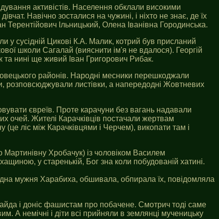
ідування активістів. Населення обклали високими
чат. Навічно зосталися на чужині, і ніхто не знає, де їх
н Терентійович Ільницький, Олена Іванівна Городинська.
и у сусідній Цикові К.А. Малик, котрий був присланий
ткової школи Сагалай (вияснити ім'я не вдалося). Георгій
к та нині ще живий Іван Григорович Рибак.
меровецького районів. Народні месники перешкоджали
рки, розповсюджували листівки, а напередодні Жовтневих
овувати євреїв. Проте карачуни без вагань надавали
злих очей. Жителі Карачківців постачали жертвам
(це ліс між Карачківцями і Черчем), викопати там і
ю Мартинівну Хробачук) із чоловіком Василем
хащиною, у старенькій, Бог зна коли побудованій хатині.
сердна мужня Харабиха, обшивала, обпирала їх, повідомляла
 зайда і доніс фашистам про побачене. Смотрич тоді саме
им. А немічні і діти всі прийняли в землянці мученицьку