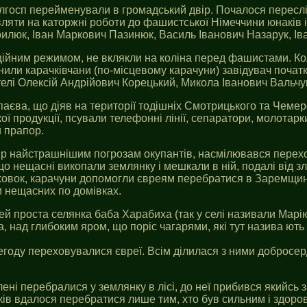
олгосп перейменували в громадський двір. Почалося пересл
ти на каторжні роботи до фашистської Німеччини юнаків і дів
люк, Іван Маркович Пазинюк, Василь Іванович Назарук, Іва
аційним режимом, не вклякли на коліна перед фашистами. Кол
повнили карачківчани (по-місцевому карачуни) завідувач поча
ителі Олексій Андрійович Корецький, Микола Іванович Вальчу
апаєва, що діяв на території тодішніх Смотрицького та Че
ої продукції, псували телефонні лінії, сепаратори, молота
 прапор.
екір найстрашнішим погрозам окупантів, насмілювався перех
 що нещасні викопали землянку і мешкали в ній, подалі від 
ховок, карачуни допомогли євреям перебратися в Заремщину 
и нещасних по домівках.
й проста селянка баба Харабиха (так у селі називали Марі
 над глибоким яром, що поріс чагарями, які тут назива ють 
ю негоду переховувалися євреї. Всім ділилася з ними добро
лені перебралися у землянку в лісі, до неї прибився якийсь
иків вдалося перебратися лише тим, хто був сильним і здоров