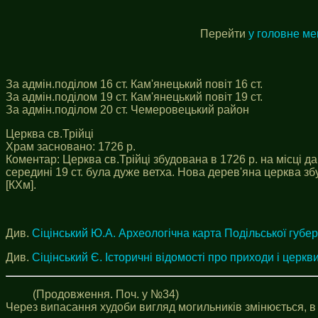
Перейти
у головне м
За адмін.поділом 16 ст. Кам'янецький повіт 16 ст.
За адмін.поділом 19 ст. Кам'янецький повіт 19 ст.
За адмін.поділом 20 ст. Чемеровецький район
Церква св.Трійці
Храм засновано: 1726 р.
Коментар: Церква св.Трійці збудована в 1726 р. на місці да
середині 19 ст. була дуже ветха. Нова дерев'яна церква збу
[КХм].
Див.
Сіцінський Ю.А. Археологічна карта Подільської губер
Див.
Сіцінський Є. Історичні відомості про приходи і церкви
(Продовження. Поч. у №34)
Через випасання худоби вигляд могильників змінюється, в 