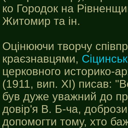
ко Городок на Рівненщи
Житомир та ін.
Оцінюючи творчу співп
краєзнавцями,
Сіцинсь
церковного историко-а
(1911, вип. XI) писав: 
був дуже уважний до про
довір'я В. Б-ча, добрози
допомогти тому, хто ба