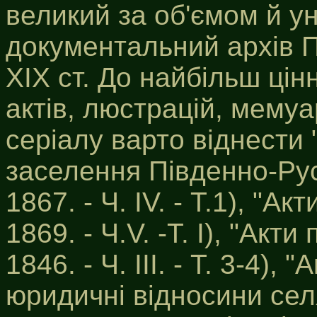
великий за об'ємом й ун
документальний архів П
ХІХ ст. До найбільш ці
актів, люстрацій, мему
серіалу варто віднести
заселення Південно-Рус
1867. - Ч. ІV. - Т.1), "Ак
1869. - Ч.V. -Т. І), "Акти
1846. - Ч. ІІІ. - Т. 3-4),
юридичні відносини селян