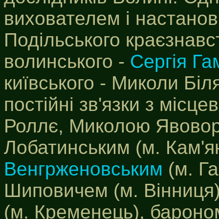
вихователем і настано
Подільського краєзнав
волинського -
Сергія Га
київського - Миколи Біл
постійні зв'язки з міс
Роллє, Миколою Явовор
Лобатинським (м. Кам'я
Венгрженовським
(м. Га
Шиповичем (м. Вінниця
(м. Кременець), барон