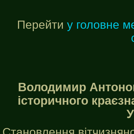
Перейти
у головне 
Володимир Антонов
історичного краєзн
У
Становлення вітчизняно