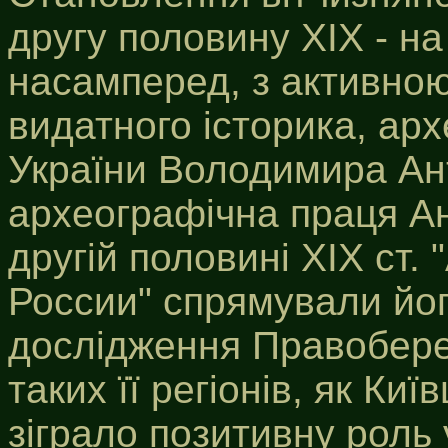
другу половину ХІХ - на 
насамперед, з активною 
видатного історика, ар
України Володимира Ан
археографічна праця А
другій половині XIX ст
России" спрямували йог
дослідження Правобере
таких її регіонів, як Ки
зіграло позитивну роль 