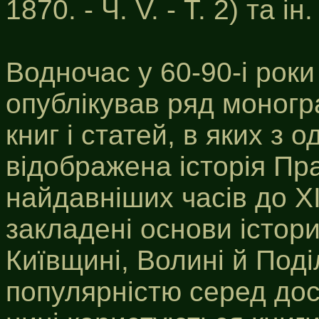
1870. - Ч. V. - Т. 2) та ін.
Водночас у 60-90-і роки
опублікував ряд моногр
книг і статей, в яких з 
відображена історія Пр
найдавніших часів до ХІХ
закладені основи істор
Київщині, Волині й Под
популярністю серед досл