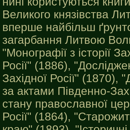
нині користуються книги
Великого князівства Лит
вперше найбільш ґрунт
загарбання Литвою Волин
"Монографії з історії За
Росії" (1886), "Дослідж
Західної Росії" (1870),
за актами Південно-Зах
стану православної цер
Росії" (1864), "Старожи
краю" (1893), "Історичні