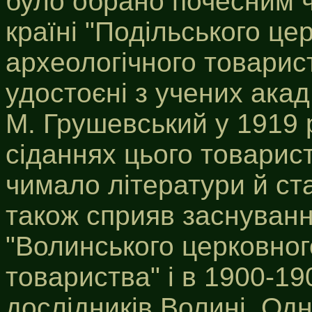
було обрано почесним 
країні "Подільського це
археологічного товарист
удостоєні з учених акад
М. Грушевський у 1919 
сіданнях цього товарис
чимало літератури й с
також сприяв заснуван
"Волинського церковног
товариства" і в 1900-19
дослідників Волині. Од