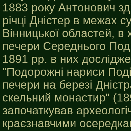
1883 року Антонович зд
річці Дністер в межах с
Вінницької областей, в 
печери Середнього Подні
1891 pp. в них дослідже
"Подорожні нариси Поділ
печери на березі Дністр
скельний монастир" (18
започаткував археологі
краєзнавчими осередкам