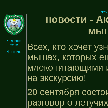
Верну
новости - А
мыш
В главное
Всех, кто хочет уз
меню
На новини
мышах, которых е
млекопитающими и
на экскурсию!
20 сентября состо
разговор о летучи