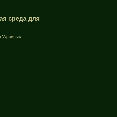
я среда для
я Украины».